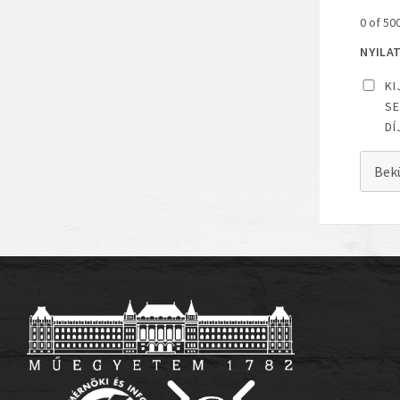
0 of 50
NYILA
KI
SE
DÍ
Bek