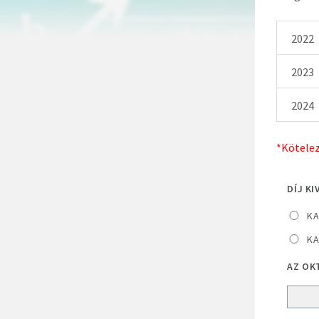
2022
2023
2024
*Kötele
DÍJ K
KA
KA
AZ OK