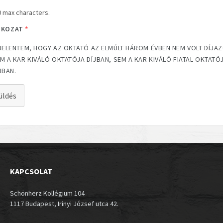
0 max characters.
TKOZAT
*
JELENTEM, HOGY AZ OKTATÓ AZ ELMÚLT HÁROM ÉVBEN NEM VOLT DÍJA
M A KAR KIVÁLÓ OKTATÓJA DÍJBAN, SEM A KAR KIVÁLÓ FIATAL OKTATÓ
JBAN.
üldés
KAPCSOLAT
Schönherz Kollégium 104
1117 Budapest, Irinyi József utca 42.