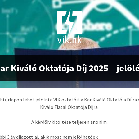
ar Kiváló Oktatója Díj 2025 – jelöl
bi űrlapon lehet jelölni a VIK oktatóit a Kar Kiváló Oktatója Díjra 
Kiváló Fiatal Oktatója Díjra.
A kérdőív kitöltése teljesen anonim.
bbi 3 év díjazottjai, akik most nem jelölhetőek