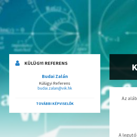
KÜLÜGYI REFERENS
K
Budai Zalán
Külügyi Referens
budai.zalan@vik.hk
Az aláb
TOVÁBBI KÉPVISELŐK
A legutó