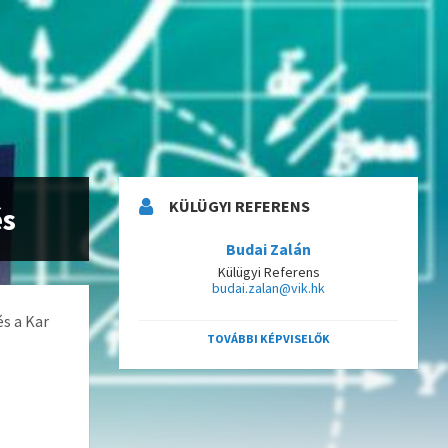
KÜLÜGYI REFERENS
és
Budai Zalán
Külügyi Referens
budai.zalan@vik.hk
és a Kar
TOVÁBBI KÉPVISELŐK