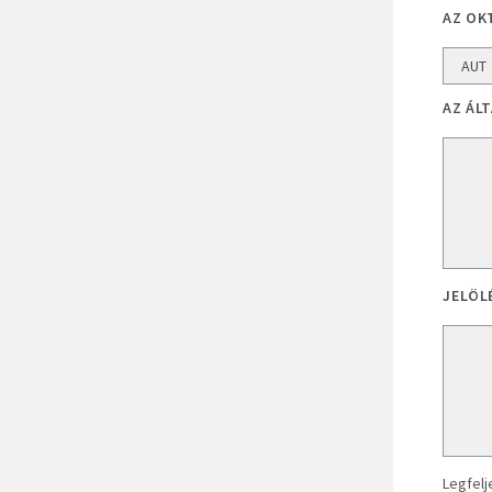
AZ OK
AZ ÁL
JELÖL
Legfelj