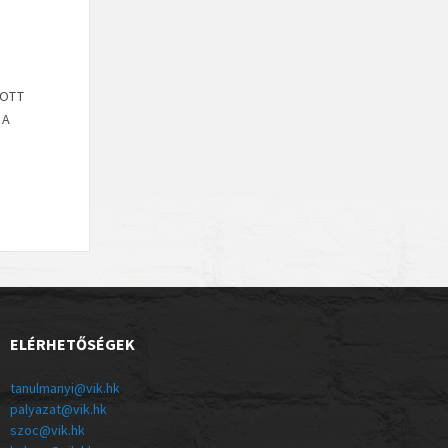
ZOTT
JA
ELÉRHETŐSÉGEK
tanulmanyi@vik.hk
palyazat@vik.hk
szoc@vik.hk