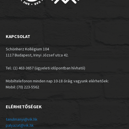
KAPCSOLAT
Schönherz Kollégium 104
1117 Budapest, Irinyi József utca 42.
Tel.: (1) 463-3657 (ügyeleti időpontban hívható)
Mobiltelefonon minden nap 10-18 óráig vagyunk elérhetőek:
Mobil: (70) 223-5562
ELÉRHETŐSÉGEK
tanulmanyi@vik.hk
palyazat@vik.hk