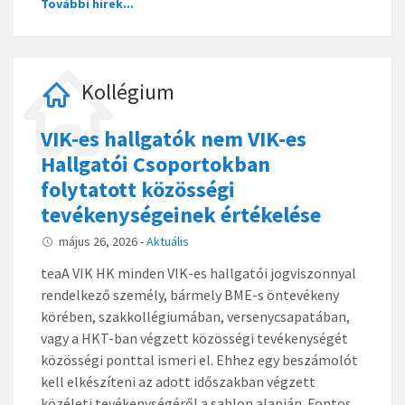
További hírek...
Kollégium
VIK-es hallgatók nem VIK-es
Hallgatói Csoportokban
folytatott közösségi
tevékenységeinek értékelése
május 26, 2026
-
Aktuális
teaA VIK HK minden VIK-es hallgatói jogviszonnyal
rendelkező személy, bármely BME-s öntevékeny
körében, szakkollégiumában, versenycsapatában,
vagy a HKT-ban végzett közösségi tevékenységét
közösségi ponttal ismeri el. Ehhez egy beszámolót
kell elkészíteni az adott időszakban végzett
közéleti tevékenységéről a sablon alapján. Fontos,