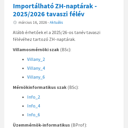
Importálható ZH-naptárak -
2025/2026 tavaszi félév
március 16, 2026
-
Aktuális
Alább érhetőek el a 2025/26-os tanév tavaszi
félévéhez tartozó ZH-naptárak.
Villamosmérnöki szak
(BSc):
Villany_2
Villany_4
Villany_6
Mérnökinformatikus szak
(BSc):
Info_2
Info_4
Info_6
Üzemmérnök-informatikus
(BProf):