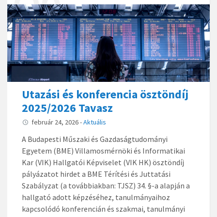
Utazási és konferencia ösztöndíj
2025/2026 Tavasz
február 24, 2026
-
Aktuális
A Budapesti Műszaki és Gazdaságtudományi
Egyetem (BME) Villamosmérnöki és Informatikai
Kar (VIK) Hallgatói Képviselet (VIK HK) ösztöndíj
pályázatot hirdet a BME Térítési és Juttatási
Szabályzat (a továbbiakban: TJSZ) 34. §-a alapján a
hallgató adott képzéséhez, tanulmányaihoz
kapcsolódó konferencián és szakmai, tanulmányi