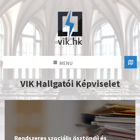
MENU
VIK Hallgatói Képviselet
Rendszeres szociális ösztöndíj és