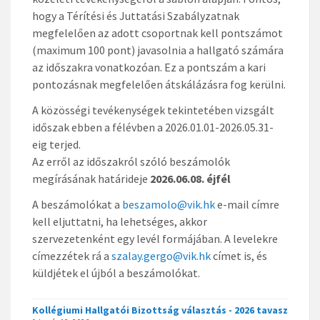
hogy a Térítési és Juttatási Szabályzatnak
megfelelően az adott csoportnak kell pontszámot
(maximum 100 pont) javasolnia a hallgató számára
az időszakra vonatkozóan. Ez a pontszám a kari
pontozásnak megfelelően átskálázásra fog kerülni.
A közösségi tevékenységek tekintetében vizsgált
időszak ebben a félévben a 2026.01.01-2026.05.31-
eig terjed.
Az erről az időszakról szóló beszámolók
megírásának határideje
2026.06.08
. éjfél
A beszámolókat a
beszamolo@vik.hk
e-mail címre
kell eljuttatni, ha lehetséges, akkor
szervezetenként egy levél formájában. A levelekre
címezzétek rá a
szalay.gergo@vik.hk
címet is, és
küldjétek el újból a beszámolókat.
Kollégiumi Hallgatói Bizottság választás - 2026 tavasz