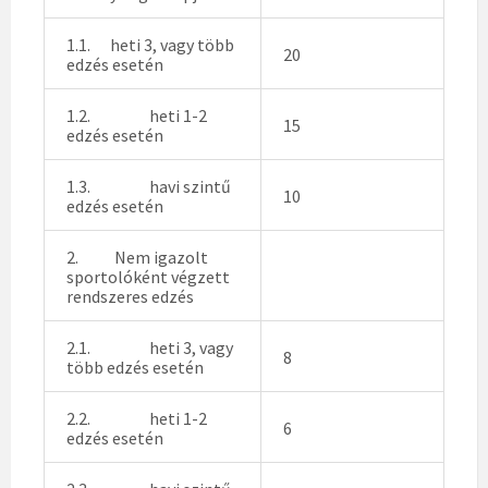
1.1. heti 3, vagy több
20
edzés esetén
1.2. heti 1-2
15
edzés esetén
1.3. havi szintű
10
edzés esetén
2. Nem igazolt
sportolóként végzett
rendszeres edzés
2.1. heti 3, vagy
8
több edzés esetén
2.2. heti 1-2
6
edzés esetén