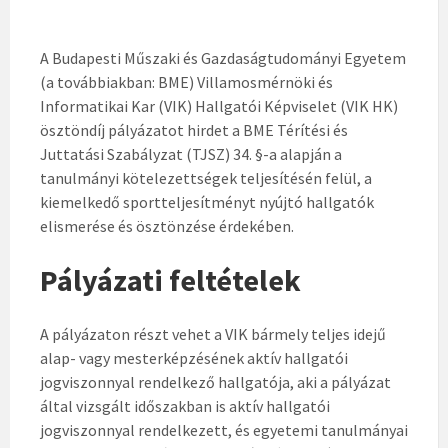
A Budapesti Műszaki és Gazdaságtudományi Egyetem
(a továbbiakban: BME) Villamosmérnöki és
Informatikai Kar (VIK) Hallgatói Képviselet (VIK HK)
ösztöndíj pályázatot hirdet a BME Térítési és
Juttatási Szabályzat (TJSZ) 34. §-a alapján a
tanulmányi kötelezettségek teljesítésén felül, a
kiemelkedő sportteljesítményt nyújtó hallgatók
elismerése és ösztönzése érdekében.
Pályázati feltételek
A pályázaton részt vehet a VIK bármely teljes idejű
alap- vagy mesterképzésének aktív hallgatói
jogviszonnyal rendelkező hallgatója, aki a pályázat
által vizsgált időszakban is aktív hallgatói
jogviszonnyal rendelkezett, és egyetemi tanulmányai