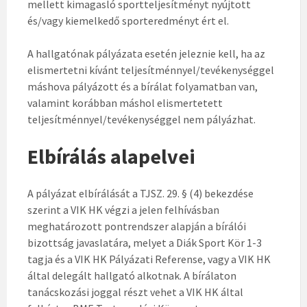
mellett kimagasló sportteljesítményt nyújtott
és/vagy kiemelkedő sporteredményt ért el.
A hallgatónak pályázata esetén jeleznie kell, ha az
elismertetni kívánt teljesítménnyel/tevékenységgel
máshova pályázott és a bírálat folyamatban van,
valamint korábban máshol elismertetett
teljesítménnyel/tevékenységgel nem pályázhat.
Elbírálás alapelvei
A pályázat elbírálását a TJSZ. 29. § (4) bekezdése
szerint a VIK HK végzi a jelen felhívásban
meghatározott pontrendszer alapján a bírálói
bizottság javaslatára, melyet a Diák Sport Kör 1-3
tagja és a VIK HK Pályázati Referense, vagy a VIK HK
által delegált hallgató alkotnak. A bírálaton
tanácskozási joggal részt vehet a VIK HK által