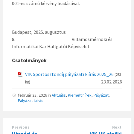
001-es számú kérvény leadásával.
Budapest, 2025. augusztus
8. Villamosmérnöki és
Informatikai Kar Hallgatói Képviselet
Csatolmányok
VIK Sportösztöndíj pályázati kiírás 2025_26
(233
23.02.2026
kB)
február 23, 2026
in
Aktuális
,
Kiemelt hírek
,
Pályázat
,
Pályázat kiírás
Previous
Next
Utazási és
VIK HK elnöki