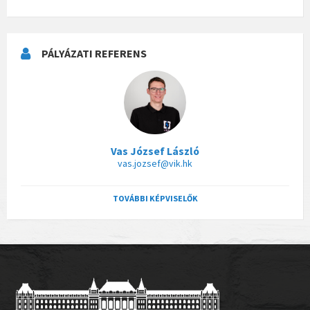
PÁLYÁZATI REFERENS
Vas József László
vas.jozsef@vik.hk
TOVÁBBI KÉPVISELŐK