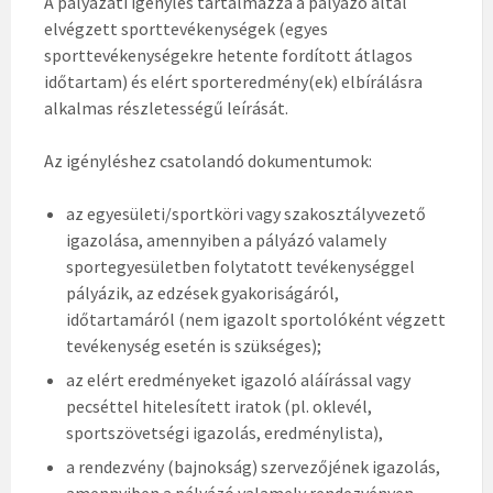
A pályázati igénylés tartalmazza a pályázó által
elvégzett sporttevékenységek (egyes
sporttevékenységekre hetente fordított átlagos
időtartam) és elért sporteredmény(ek) elbírálásra
alkalmas részletességű leírását.
Az igényléshez csatolandó dokumentumok:
az egyesületi/sportköri vagy szakosztályvezető
igazolása, amennyiben a pályázó valamely
sportegyesületben folytatott tevékenységgel
pályázik, az edzések gyakoriságáról,
időtartamáról (nem igazolt sportolóként végzett
tevékenység esetén is szükséges);
az elért eredményeket igazoló aláírással vagy
pecséttel hitelesített iratok (pl. oklevél,
sportszövetségi igazolás, eredménylista),
a rendezvény (bajnokság) szervezőjének igazolás,
amennyiben a pályázó valamely rendezvényen.