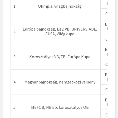
Páros
1.
Olimpia, világbajnokság
Csapat
Egyéni
Páros
Európa bajnokság, Egy. VB, UNIVERSIADE,
2.
EUSA, Világkupa
Csapat
Egyéni
Páros
3.
Korosztályos VB/EB, Európa Kupa
Csapat
Egyéni
Páros
4.
Magyar bajnokság, nemzetközi verseny
Csapat
Egyéni
Páros
5.
MEFOB, NBI/b, korosztályos OB
Csapat