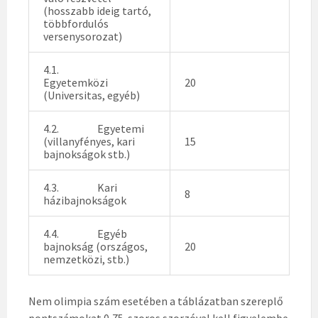
(hosszabb ideig tartó,
többfordulós
versenysorozat)
4.1.
Egyetemközi
20
(Universitas, egyéb)
4.2. Egyetemi
(villanyfényes, kari
15
bajnokságok stb.)
4.3. Kari
8
házibajnokságok
4.4. Egyéb
bajnokság (országos,
20
nemzetközi, stb.)
Nem olimpia szám esetében a táblázatban szereplő
pontszámokat 0,75-szoros szorzóval kell figyelembe