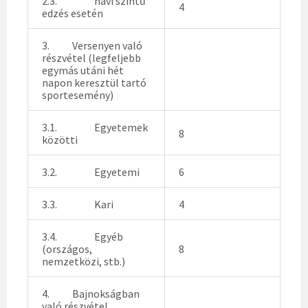
2.3. havi szintű
4
edzés esetén
3. Versenyen való
részvétel (legfeljebb
egymás utáni hét
napon keresztül tartó
sportesemény)
3.1. Egyetemek
8
közötti
3.2. Egyetemi
6
3.3. Kari
4
3.4. Egyéb
(országos,
8
nemzetközi, stb.)
4. Bajnokságban
való részvétel