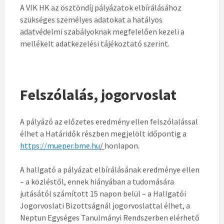
A VIK HK az ösztöndíj pályázatok elbírálásához
szükséges személyes adatokat a hatályos
adatvédelmi szabályoknak megfelelően kezeli a
mellékelt adatkezelési tájékoztató szerint.
Felszólalás, jogorvoslat
A pályázó az előzetes eredmény ellen felszólalással
élhet a Határidők részben megjelölt időpontig a
https://mueper.bme.hu
/
honlapon.
A hallgató a pályázat elbírálásának eredménye ellen
– a közléstől, ennek hiányában a tudomására
jutásától számított 15 napon belül – a Hallgatói
Jogorvoslati Bizottságnál jogorvoslattal élhet, a
Neptun Egységes Tanulmányi Rendszerben elérhető