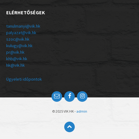
ELÉRHETŐSÉGEK
tanulmanyi@vik.hk
palyazat@vik.hk
szoc@vik.hk
kulugy@vik.hk
pr@vik.hk
khb@vik.hk
hk@vik.hk
Ügyeleti időpontok
© 2025 VIK HK -
admin