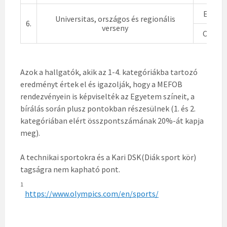
Egyéni
Universitas, országos és regionális
6.
verseny
Csapat
Azok a hallgatók, akik az 1-4. kategóriákba tartozó
eredményt értek el és igazolják, hogy a MEFOB
rendezvényein is képviselték az Egyetem színeit, a
bírálás során plusz pontokban részesülnek (1. és 2.
kategóriában elért összpontszámának 20%-át kapja
meg).
A technikai sportokra és a Kari DSK(Diák sport kör)
tagságra nem kapható pont.
1
https://www.olympics.com/en/sports/