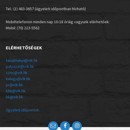
Tel.: (1) 463-3657 (ügyeleti időpontban hívható)
Mobiltelefonon minden nap 10-18 óráig vagyunk elérhetőek:
Mobil: (70) 223-5562
ELÉRHETŐSÉGEK
tanulmanyi@vik.hk
palyazat@vik.hk
szoc@vik.hk
kulugy@vik.hk
pr@vik.hk
khb@vik.hk
hk@vik.hk
Ügyeleti időpontok