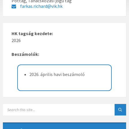
Póttag, Tanácskozási jogú tag
farkas.richard@vik.hk
HK tagság kezdete:
2026
Beszámolók:
2026. április havi beszámoló