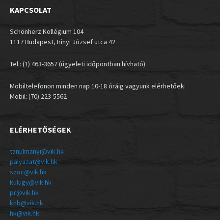
KAPCSOLAT
Schönherz Kollégium 104
1117 Budapest, Irinyi József utca 42.
Tel.: (1) 463-3657 (ügyeleti időpontban hívható)
Mobiltelefonon minden nap 10-18 óráig vagyunk elérhetőek:
Mobil: (70) 223-5562
ELÉRHETŐSÉGEK
tanulmanyi@vik.hk
palyazat@vik.hk
szoc@vik.hk
kulugy@vik.hk
pr@vik.hk
khb@vik.hk
hk@vik.hk