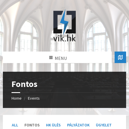
MENU
Fontos
Home
Events
Categories:
ALL
FONTOS
HK ÜLÉS
PÁLYÁZATOK
ÜGYELET