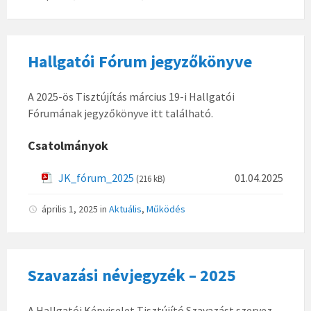
Hallgatói Fórum jegyzőkönyve
A 2025-ös Tisztújítás március 19-i Hallgatói
Fórumának jegyzőkönyve itt található.
Csatolmányok
JK_fórum_2025
01.04.2025
(216 kB)
április 1, 2025
in
Aktuális
,
Működés
Szavazási névjegyzék – 2025
A Hallgatói Képviselet Tisztújító Szavazást szervez