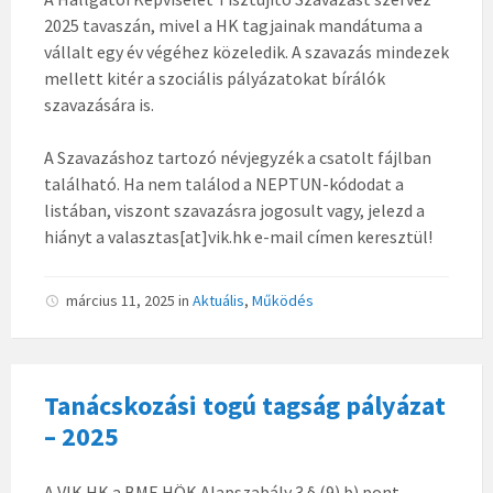
2025 tavaszán, mivel a HK tagjainak mandátuma a
vállalt egy év végéhez közeledik. A szavazás mindezek
mellett kitér a szociális pályázatokat bírálók
szavazására is.
A Szavazáshoz tartozó névjegyzék a csatolt fájlban
található. Ha nem találod a NEPTUN-kódodat a
listában, viszont szavazásra jogosult vagy, jelezd a
hiányt a valasztas[at]vik.hk e-mail címen keresztül!
március 11, 2025
in
Aktuális
,
Működés
Tanácskozási togú tagság pályázat
– 2025
A VIK HK a BME HÖK Alapszabály 3.§ (9) b) pont