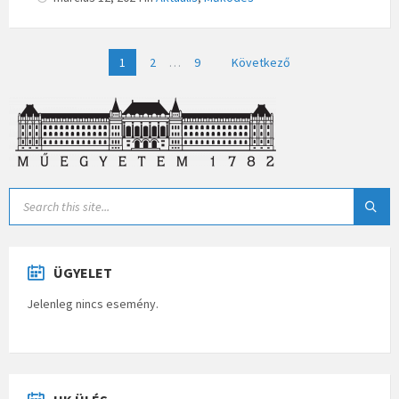
Bejegyzések
1
2
…
9
Következő
lapozása
ÜGYELET
Jelenleg nincs esemény.