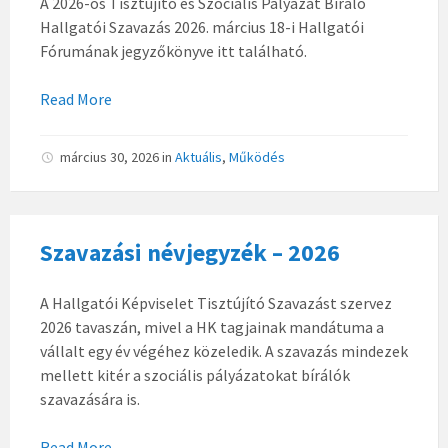
A 2026-os Tisztújító és Szociális Pályázat Bíráló
Hallgatói Szavazás 2026. március 18-i Hallgatói
Fórumának jegyzőkönyve itt található.
Read More
március 30, 2026
in
Aktuális
,
Működés
Szavazási névjegyzék – 2026
A Hallgatói Képviselet Tisztújító Szavazást szervez
2026 tavaszán, mivel a HK tagjainak mandátuma a
vállalt egy év végéhez közeledik. A szavazás mindezek
mellett kitér a szociális pályázatokat bírálók
szavazására is.
Read More