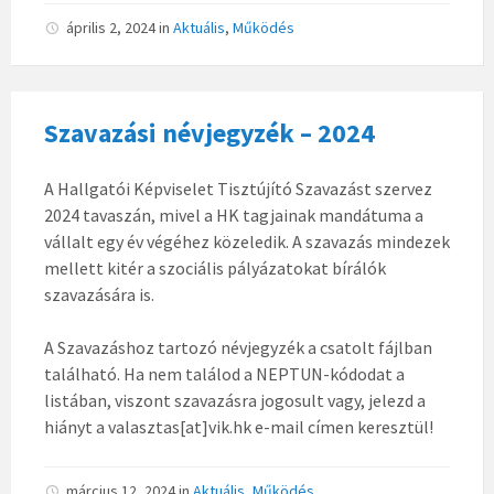
április 2, 2024
in
Aktuális
,
Működés
Szavazási névjegyzék – 2024
A Hallgatói Képviselet Tisztújító Szavazást szervez
2024 tavaszán, mivel a HK tagjainak mandátuma a
vállalt egy év végéhez közeledik. A szavazás mindezek
mellett kitér a szociális pályázatokat bírálók
szavazására is.
A Szavazáshoz tartozó névjegyzék a csatolt fájlban
található. Ha nem találod a NEPTUN-kódodat a
listában, viszont szavazásra jogosult vagy, jelezd a
hiányt a valasztas[at]vik.hk e-mail címen keresztül!
március 12, 2024
in
Aktuális
,
Működés