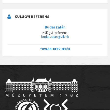
KÜLÜGYI REFERENS
Budai Zalán
Külügyi Referens
budai.zalan@vik.hk
TOVÁBBI KÉPVISELŐK