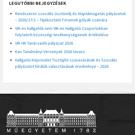
LEGUTÓBBI BEJEGYZÉSEK
Rendszeres szociális ösztöndíj és Alaptámogatás pályázatok
– 2026/27/1 – Tájékoztató Fórumok gólyák számára
VIK-es hallgatók nem VIK-es Hallgatói Csoportokban
folytatott közösségi tevékenységeinek értékelése
VIK HK Tanácsadói pályázat 2026
Kari Tanulmányi Versenyek 2026 tavasz
Hallgatói Képviselet Tisztújító szavazásának és Szociális
pályázatot bírálók választásának eredménye – 2026