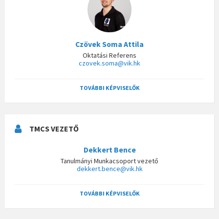
Czövek Soma Attila
Oktatási Referens
czovek.soma@vik.hk
TOVÁBBI KÉPVISELŐK
TMCS VEZETŐ
Dekkert Bence
Tanulmányi Munkacsoport vezető
dekkert.bence@vik.hk
TOVÁBBI KÉPVISELŐK