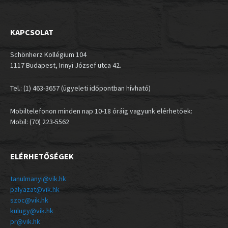
KAPCSOLAT
Schönherz Kollégium 104
1117 Budapest, Irinyi József utca 42.
Tel.: (1) 463-3657 (ügyeleti időpontban hívható)
Mobiltelefonon minden nap 10-18 óráig vagyunk elérhetőek:
Mobil: (70) 223-5562
ELÉRHETŐSÉGEK
tanulmanyi@vik.hk
palyazat@vik.hk
szoc@vik.hk
kulugy@vik.hk
pr@vik.hk