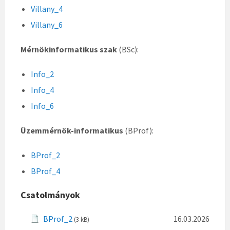
Villany_4
Villany_6
Mérnökinformatikus szak
(BSc):
Info_2
Info_4
Info_6
Üzemmérnök-informatikus
(BProf):
BProf_2
BProf_4
Csatolmányok
BProf_2
16.03.2026
(3 kB)