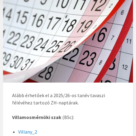
Alább érhetőek el a 2025/26-os tanév tavaszi
félévéhez tartozó ZH-naptárak.
Villamosmérnöki szak
(BSc):
Villany_2