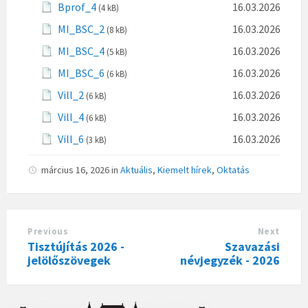
Bprof_4
16.03.2026
(4 kB)
MI_BSC_2
16.03.2026
(8 kB)
MI_BSC_4
16.03.2026
(5 kB)
MI_BSC_6
16.03.2026
(6 kB)
Vill_2
16.03.2026
(6 kB)
Vill_4
16.03.2026
(6 kB)
Vill_6
16.03.2026
(3 kB)
március 16, 2026
in
Aktuális
,
Kiemelt hírek
,
Oktatás
Previous
Next
Tisztújítás 2026 -
Szavazási
jelölőszövegek
névjegyzék - 2026