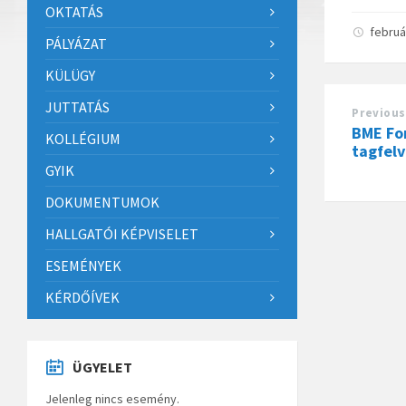
OKTATÁS
februá
PÁLYÁZAT
KÜLÜGY
JUTTATÁS
Previous
BME Fo
KOLLÉGIUM
tagfelv
GYIK
DOKUMENTUMOK
HALLGATÓI KÉPVISELET
ESEMÉNYEK
KÉRDŐÍVEK
ÜGYELET
Jelenleg nincs esemény.