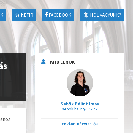
EK
KEFIR
FACEBOOK
HOL VAGYUNK?
KHB ELNÖK
ás
Sebők Bálint Imre
sebok.balint@vik.hk
záshoz
TOVÁBBI KÉPVISELŐK