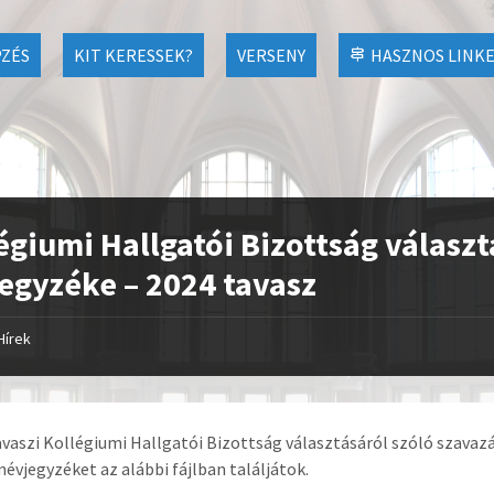
ZÉS
KIT KERESSEK?
VERSENY
HASZNOS LINK
égiumi Hallgatói Bizottság választ
egyzéke – 2024 tavasz
Hírek
avaszi Kollégiumi Hallgatói Bizottság választásáról szóló szava
névjegyzéket az alábbi fájlban találjátok.