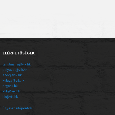
ELÉRHETŐSÉGEK
tanulmanyi@vik.hk
palyazat@vik.hk
szoc@vik.hk
kulugy@vik.hk
pr@vik.hk
khb@vik.hk
hk@vik.hk
Ügyeleti időpontok