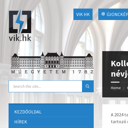
VIK HK
ÚJONCKÉP
Koll
névj
Home
KEZDŐOLDAL
A 2024 t
tartozó 
HÍREK