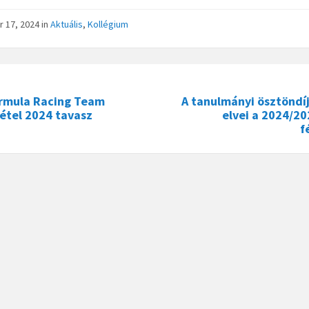
r 17, 2024
in
Aktuális
,
Kollégium
rmula Racing Team
A tanulmányi ösztöndíj
étel 2024 tavasz
elvei a 2024/20
f