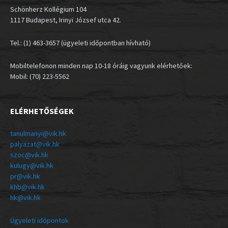
Schönherz Kollégium 104
1117 Budapest, Irinyi József utca 42.
Tel.: (1) 463-3657 (ügyeleti időpontban hívható)
Mobiltelefonon minden nap 10-18 óráig vagyunk elérhetőek:
Mobil: (70) 223-5562
ELÉRHETŐSÉGEK
tanulmanyi@vik.hk
palyazat@vik.hk
szoc@vik.hk
kulugy@vik.hk
pr@vik.hk
khb@vik.hk
hk@vik.hk
Ügyeleti időpontok