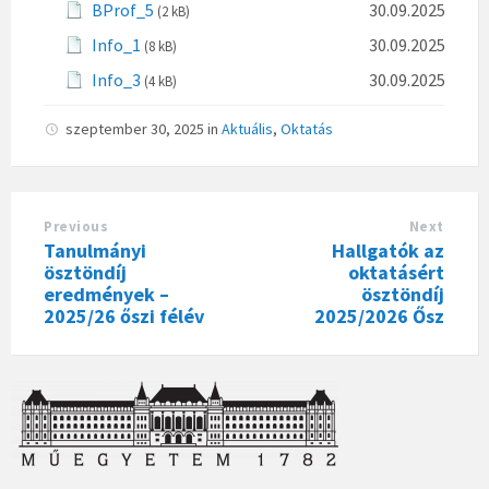
BProf_5
30.09.2025
(2 kB)
Info_1
30.09.2025
(8 kB)
Info_3
30.09.2025
(4 kB)
szeptember 30, 2025
in
Aktuális
,
Oktatás
Previous
Next
Tanulmányi
Hallgatók az
ösztöndíj
oktatásért
eredmények –
ösztöndíj
2025/26 őszi félév
2025/2026 Ősz