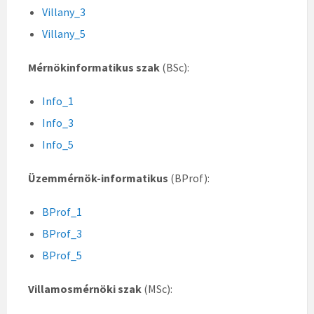
Villany_3
Villany_5
Mérnökinformatikus szak
(BSc):
Info_1
Info_3
Info_5
Üzemmérnök-informatikus
(BProf):
BProf_1
BProf_3
BProf_5
Villamosmérnöki szak
(MSc):