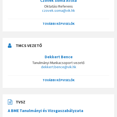
Czövek Soma Attila
Oktatási Referens
czovek.soma@vik.hk
TOVÁBBI KÉPVISELŐK
TMCS VEZETŐ
Dekkert Bence
Tanulmányi Munkacsoport vezető
dekkert.bence@vik.hk
TOVÁBBI KÉPVISELŐK
TVSZ
A BME Tanulmányi és Vizsgaszabályzata