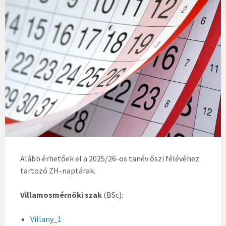
Alább érhetőek el a 2025/26-os tanév őszi félévéhez
tartozó ZH-naptárak.
Villamosmérnöki szak
(BSc):
Villany_1