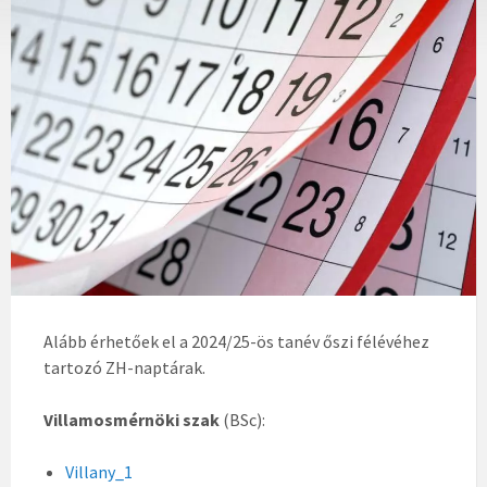
Alább érhetőek el a 2024/25-ös tanév őszi félévéhez
tartozó ZH-naptárak.
Villamosmérnöki szak
(BSc):
Villany_1