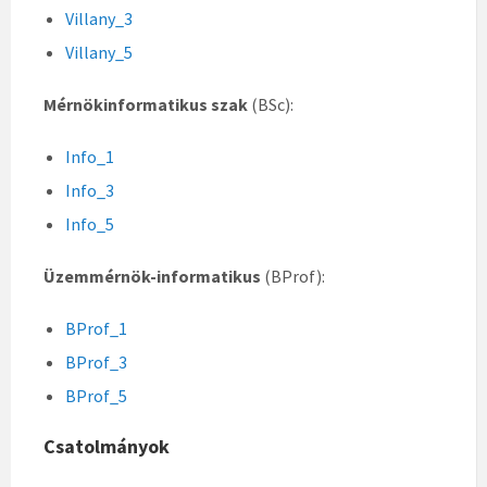
Villany_3
Villany_5
Mérnökinformatikus szak
(BSc):
Info_1
Info_3
Info_5
Üzemmérnök-informatikus
(BProf):
BProf_1
BProf_3
BProf_5
Csatolmányok