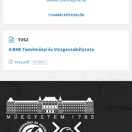
dekkert.bence@vik.hk
TOVÁBBI KÉPVISELŐK
TVSZ
A BME Tanulmányi és Vizsgaszabályzata
tvsz.pdf
EXTERNAL