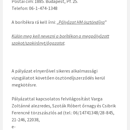
Postai cím: 1885. Budapest, Pf. 25.
Telefon: 06-1-474-1348
A borítékra rá kell írni: „
Pályázat HM ösztöndíjra
”
Külön meg kell nevezni a borítékon a megpályázott
szakot/szakirányt/ágazatot
.
A pályázat elnyerőivel sikeres alkalmassági
vizsgálatot követően ösztöndíjszerződés kerül
megkötésre.
Pályázattal kapcsolatos felvilágosítást Varga
Zoltánné alezredes, Szoták Róbert őrnagy és Csibrik
Ferencné törzszászlós ad (tel.: 06/14741348/28-845,
21-246, 22038,
e-