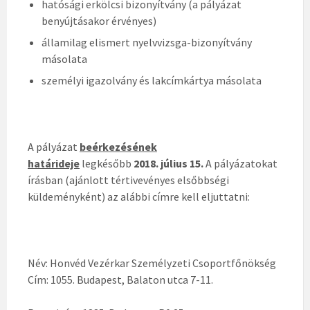
hatósági erkölcsi bizonyítvány (a pályázat
benyújtásakor érvényes)
államilag elismert nyelvvizsga-bizonyítvány
másolata
személyi igazolvány és lakcímkártya másolata
A pályázat
beérkezésének
határideje
legkésőbb
2018. július 15.
A pályázatokat
írásban (ajánlott tértivevényes elsőbbségi
küldeményként) az alábbi címre kell eljuttatni:
Név: Honvéd Vezérkar Személyzeti Csoportfőnökség
Cím: 1055. Budapest, Balaton utca 7-11.