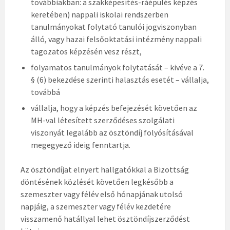
továbbiakban: a szakképesítés-ráépülés képzés
keretében) nappali iskolai rendszerben
tanulmányokat folytató tanulói jogviszonyban
álló, vagy hazai felsőoktatási intézmény nappali
tagozatos képzésén vesz részt,
folyamatos tanulmányok folytatását – kivéve a 7.
§ (6) bekezdése szerinti halasztás esetét – vállalja,
továbbá
vállalja, hogy a képzés befejezését követően az
MH-val létesített szerződéses szolgálati
viszonyát legalább az ösztöndíj folyósításával
megegyező ideig fenntartja.
Az ösztöndíjat elnyert hallgatókkal a Bizottság
döntésének közlését követően legkésőbb a
szemeszter vagy félév első hónapjának utolsó
napjáig, a szemeszter vagy félév kezdetére
visszamenő hatállyal lehet ösztöndíjszerződést