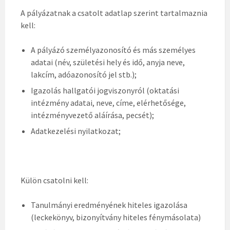
A pályázatnak a csatolt adatlap szerint tartalmaznia
kell:
A pályázó személyazonosító és más személyes
adatai (név, születési hely és idő, anyja neve,
lakcím, adóazonosító jel stb.);
Igazolás hallgatói jogviszonyról (oktatási
intézmény adatai, neve, címe, elérhetősége,
intézményvezető aláírása, pecsét);
Adatkezelési nyilatkozat;
Külön csatolni kell:
Tanulmányi eredményének hiteles igazolása
(leckekönyv, bizonyítvány hiteles fénymásolata)