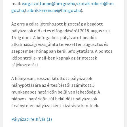
mail:
varga.zoltanne@hm.gov.hu
,
szotak.robert@hm.
gov.hu
,
Csibrik.Ferencne@hm.gov.hu
).
Az erre a célra létrehozott bizottság a beadott
pályázatok előzetes elfogadásáról 2018. augusztus
15-ig dönt. A befogadott pályázatot beadók
alkalmassági vizsgálata tervezetten augusztus és
szeptember hónapban kerül lefolytatásra. A pontos
időpontról e-mail-ben kapnak az érintettek
tájékoztatást.
A hiányosan, rosszul kitöltött pályázatok
hiánypótlására az értesítéstől számított 5
munkanapos határidőn belül van lehetőség. A
hiányos, határidőn túl beküldött pályázatok
érvénytelen pályázatként kizárásra kerülnek.
Pályázati felhívás (1)