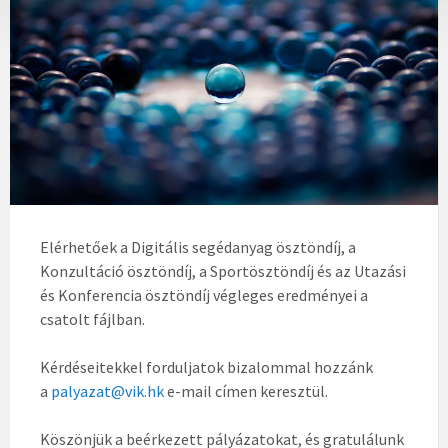
Elérhetőek a Digitális segédanyag ösztöndíj, a
Konzultáció ösztöndíj, a Sportösztöndíj és az Utazási
és Konferencia ösztöndíj végleges eredményei a
csatolt fájlban.
Kérdéseitekkel forduljatok bizalommal hozzánk
a
palyazat@vik.hk
e-mail címen keresztül.
Köszönjük a beérkezett pályázatokat, és gratulálunk