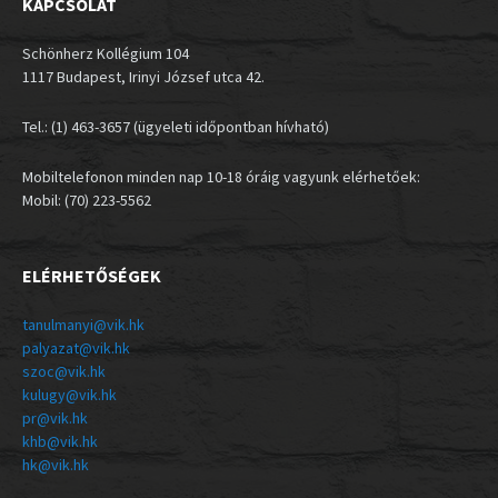
KAPCSOLAT
Schönherz Kollégium 104
1117 Budapest, Irinyi József utca 42.
Tel.: (1) 463-3657 (ügyeleti időpontban hívható)
Mobiltelefonon minden nap 10-18 óráig vagyunk elérhetőek:
Mobil: (70) 223-5562
ELÉRHETŐSÉGEK
tanulmanyi@vik.hk
palyazat@vik.hk
szoc@vik.hk
kulugy@vik.hk
pr@vik.hk
khb@vik.hk
hk@vik.hk