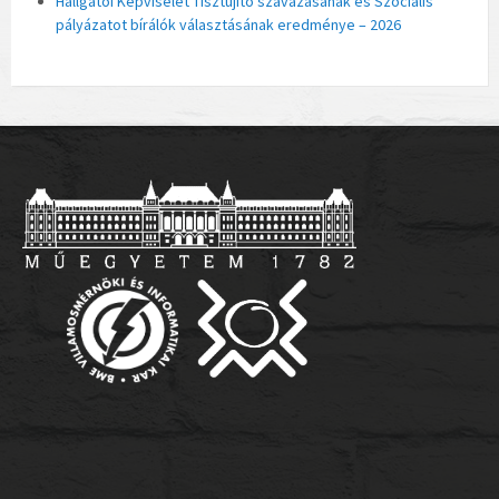
Hallgatói Képviselet Tisztújító szavazásának és Szociális
pályázatot bírálók választásának eredménye – 2026