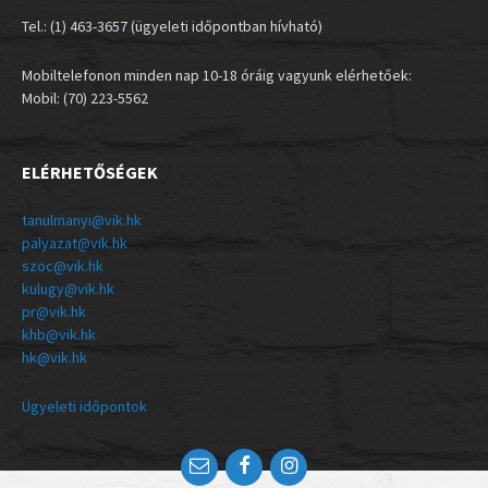
Tel.: (1) 463-3657 (ügyeleti időpontban hívható)
Mobiltelefonon minden nap 10-18 óráig vagyunk elérhetőek:
Mobil: (70) 223-5562
ELÉRHETŐSÉGEK
tanulmanyi@vik.hk
palyazat@vik.hk
szoc@vik.hk
kulugy@vik.hk
pr@vik.hk
khb@vik.hk
hk@vik.hk
Ügyeleti időpontok