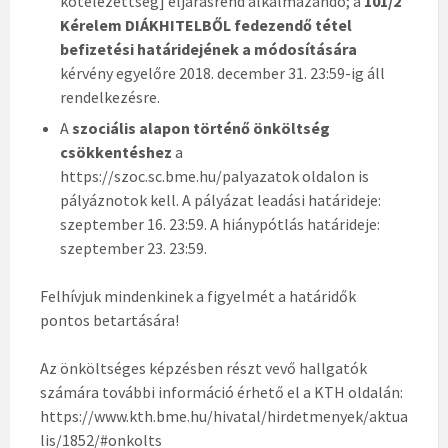
kötelezettség] eljárásrend alkalmazandó; a
101/2
Kérelem DIÁKHITELBŐL fedezendő tétel
befizetési határidejének a módosítására
kérvény egyelőre 2018. december 31. 23:59-ig áll
rendelkezésre.
A
szociális alapon történő önköltség
csökkentéshez
a
https://szoc.sc.bme.hu/palyazatok oldalon is
pályáznotok kell. A pályázat leadási határideje:
szeptember 16. 23:59. A hiánypótlás határideje:
szeptember 23. 23:59.
Felhívjuk mindenkinek a figyelmét a határidők
pontos betartására!
Az önköltséges képzésben részt vevő hallgatók
számára további információ érhető el a KTH oldalán:
https://www.kth.bme.hu/hivatal/hirdetmenyek/aktua
lis/1852/#onkolts