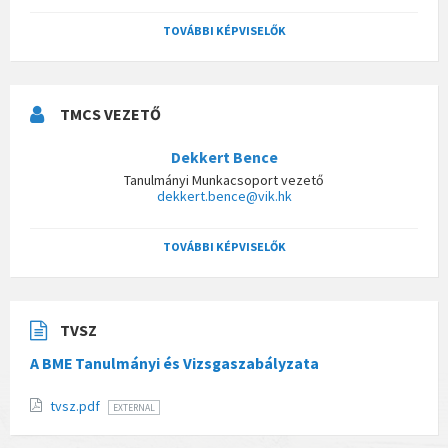
TOVÁBBI KÉPVISELŐK
TMCS VEZETŐ
Dekkert Bence
Tanulmányi Munkacsoport vezető
dekkert.bence@vik.hk
TOVÁBBI KÉPVISELŐK
TVSZ
A BME Tanulmányi és Vizsgaszabályzata
tvsz.pdf
EXTERNAL