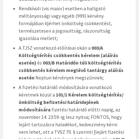
Rendkívüli (vis maior) esetben a hallgató
méltányossági vagy egyéb (999) kérvény
formájában k}érhet önköltség csökkentést,
természetesen a jogosultság, rászorultság
igazolása mellett;
A TJSZ vonatkozó előírásai okán a
003/A
Költségtérítés csökkentés kérelem (aláírás
esetén)
és
003/B Határidőn túli költségtérítés
csökkentés kérelem meglévő tantárgy aláírás
esetén
Neptun kérvények megszűnnek;
A fizetési határidő módosítására vonatkozó
kérelmek közül a
101/1 Kérelem költségtérítés/
önköltség befizetési határidejének
módosítására
fizetési határidő előtti napig, az
november 14. 23:59-ig lesz nyitva; FONTOS, hogy
lejárt tartozásra haladékot, kedvezmény kérni
nem lehet, ott a TVSZ 70. § szerinti [lejárt fizetési