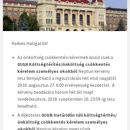
Kedves Hallgatók!
Az önköltség csökkentési kérelmek közül csak a
010/A Költségtérítés/önköltség csökkentés
kérelem személyes okokból
Neptun kérvény
lesz benyújtható a regisztrációs hét első napjától
2018. augusztus 27. 6:00 érvényesség kezdettel. A
kérvény beadására három hét áll majd
rendelkezésre, 2018. szeptember 16. 23:59-ig lesz
beadható.
A díjköteles
010/B Határidőn túli költségtérítés/
önköltség csökkentés kérelem személyes
okokból
Neptun kérvény megszűnik.