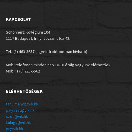
KAPCSOLAT
Schönherz Kollégium 104
1117 Budapest, Irinyi József utca 42.
Tel.: (1) 463-3657 (ügyeleti időpontban hívható)
Mobiltelefonon minden nap 10-18 óráig vagyunk elérhetőek:
Mobil: (70) 223-5562
ELÉRHETŐSÉGEK
tanulmanyi@vik.hk
palyazat@vik.hk
szoc@vik.hk
kulugy@vik.hk
pr@vik.hk