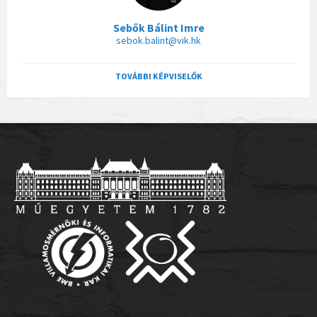
Sebők Bálint Imre
sebok.balint@vik.hk
TOVÁBBI KÉPVISELŐK