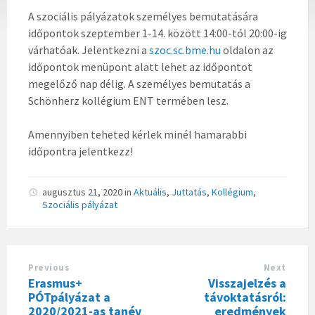
A szociális pályázatok személyes bemutatására
időpontok szeptember 1-14. között 14:00-tól 20:00-ig
várhatóak. Jelentkezni a
szoc.sc.bme.hu
oldalon az
időpontok menüpont alatt lehet az időpontot
megelőző nap délig. A személyes bemutatás a
Schönherz kollégium ENT termében lesz.
Amennyiben teheted kérlek minél hamarabbi
időpontra jelentkezz!
augusztus 21, 2020
in
Aktuális
,
Juttatás
,
Kollégium
,
Szociális pályázat
Previous
Next
Erasmus+
Visszajelzés a
PÓTpályázat a
távoktatásról:
2020/2021-as tanév
eredmények