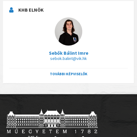
KHB ELNÖK
Sebők Bálint Imre
sebok.balint@vik.hk
TOVÁBBI KÉPVISELŐK