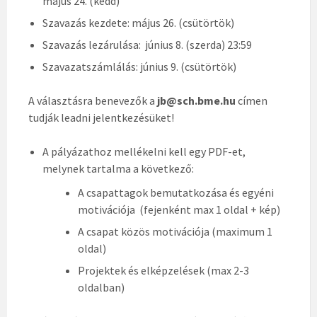
május 24. (kedd)
Szavazás kezdete: május 26. (csütörtök)
Szavazás lezárulása: június 8. (szerda) 23:59
Szavazatszámlálás: június 9. (csütörtök)
A választásra benevezők a
jb@sch.bme.hu
címen
tudják leadni jelentkezésüket!
A pályázathoz mellékelni kell egy PDF-et,
melynek tartalma a következő:
A csapattagok bemutatkozása és egyéni
motivációja (fejenként max 1 oldal + kép)
A csapat közös motivációja (maximum 1
oldal)
Projektek és elképzelések (max 2-3
oldalban)