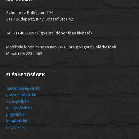
Schönherz Kollégium 104
1117 Budapest, Irinyi József utca 42.
Tel.: (1) 463-3657 (ügyeleti időpontban hívható)
Mobiltelefonon minden nap 10-18 óráig vagyunk elérhetőek:
Mobil: (70) 223-5562
ELÉRHETŐSÉGEK
tanulmanyi@vik.hk
palyazat@vik.hk
szoc@vik.hk
kulugy@vik.hk
pr@vik.hk
khb@vik.hk
hk@vik.hk