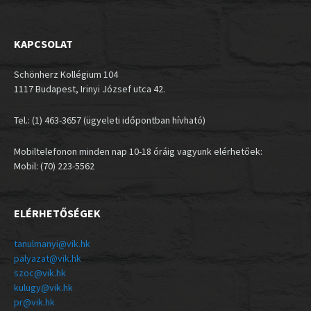
KAPCSOLAT
Schönherz Kollégium 104
1117 Budapest, Irinyi József utca 42.
Tel.: (1) 463-3657 (ügyeleti időpontban hívható)
Mobiltelefonon minden nap 10-18 óráig vagyunk elérhetőek:
Mobil: (70) 223-5562
ELÉRHETŐSÉGEK
tanulmanyi@vik.hk
palyazat@vik.hk
szoc@vik.hk
kulugy@vik.hk
pr@vik.hk