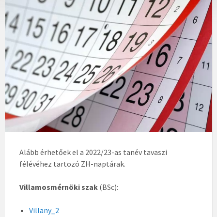
Alább érhetőek el a 2022/23-as tanév tavaszi
félévéhez tartozó ZH-naptárak.
Villamosmérnöki szak
(BSc):
Villany_2