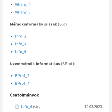
Villany_4
Villany_6
Mérnökinformatikus szak
(BSc):
Info_2
Info_4
Info_6
Üzemmérnök-informatikus
(BProf):
BProf_2
BProf_4
Csatolmányok
Info_6
19.03.2023
(5 kB)