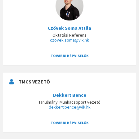
Czövek Soma Attila
Oktatási Referens
czovek.soma@vik.hk
TOVÁBBI KÉPVISELŐK
TMCS VEZETŐ
Dekkert Bence
Tanulmányi Munkacsoport vezető
dekkert.bence@vik.hk
TOVÁBBI KÉPVISELŐK