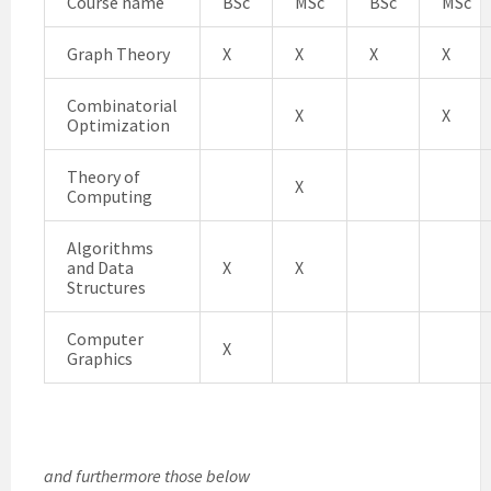
Course name
BSc
MSc
BSc
MSc
Graph Theory
X
X
X
X
Combinatorial
X
X
Optimization
Theory of
X
Computing
Algorithms
and Data
X
X
Structures
Computer
X
Graphics
and furthermore those below