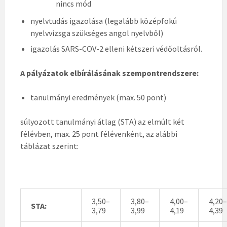
nincs mód
nyelvtudás igazolása (legalább középfokú
nyelvvizsga szükséges angol nyelvből)
igazolás SARS-COV-2 elleni kétszeri védőoltásról.
A pályázatok elbírálásának szempontrendszere:
tanulmányi eredmények (max. 50 pont)
súlyozott tanulmányi átlag (STA) az elmúlt két
félévben, max. 25 pont félévenként, az alábbi
táblázat szerint:
3,50–
3,80–
4,00–
4,20–
STA:
3,79
3,99
4,19
4,39