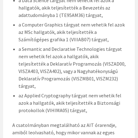
a Data Science tárgyat nem vehetik fel azok a
hallgatók, akik teljesítették a Bevezetés az
adattudományba 1 (TE95AM36) tárgyat,
a Computer Graphics tárgyat nem vehetik fel azok
az MSc hallgatók, akik teljesítették a
Számítógépes grafika 1 (VIIIAB07) tárgyat,
a Semantic and Declarative Technologies tárgyat
nem vehetik fel azok a hallgatók, akik
teljesítették a Deklaratív Programozás (VISZAD00,
VISZA403, VISZA402), vagy a Nagyhatékonyságú
Deklaratív Programozás (VISZMB01, VISZM232)
tárgyat,
az Applied Cryptography tárgyat nem vehetik fel
azok a hallgatók, akik teljesítették a Biztonsági
protokollok (VIHIMA05) tárgyat,
A csatolmányban megtalálható az AIT órarendje,
amiből leolvasható, hogy mikor vannak az egyes