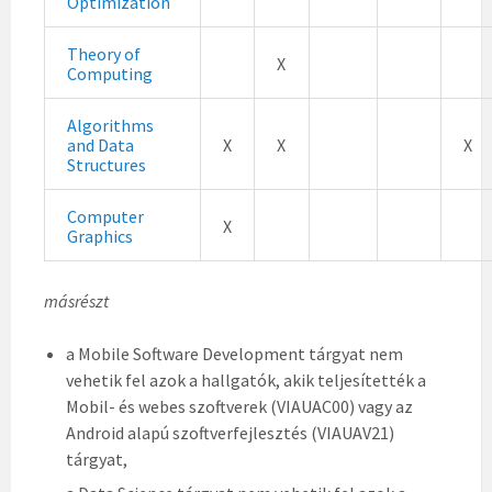
Optimization
Theory of
X
Computing
Algorithms
and Data
X
X
X
Structures
Computer
X
Graphics
másrészt
a Mobile Software Development tárgyat nem
vehetik fel azok a hallgatók, akik teljesítették a
Mobil- és webes szoftverek (VIAUAC00) vagy az
Android alapú szoftverfejlesztés (VIAUAV21)
tárgyat,