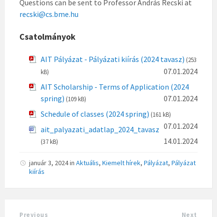
Questions can be sent to Professor András Recski at
recski@cs.bme.hu
Csatolmányok
AIT Pályázat - Pályázati kiírás (2024 tavasz)
(253
07.01.2024
kB)
AIT Scholarship - Terms of Application (2024
spring)
07.01.2024
(109 kB)
Schedule of classes (2024 spring)
(161 kB)
07.01.2024
ait_palyazati_adatlap_2024_tavasz
14.01.2024
(37 kB)
január 3, 2024
in
Aktuális
,
Kiemelt hírek
,
Pályázat
,
Pályázat
kiírás
Previous
Next