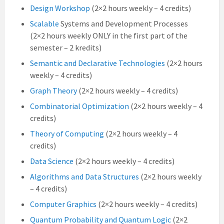
Design Workshop
(2×2 hours weekly – 4 credits)
Scalable
Systems and Development Processes
(2×2 hours weekly ONLY in the first part of the
semester – 2 kredits)
Semantic and Declarative Technologies
(2×2 hours
weekly – 4 credits)
Graph Theory
(2×2 hours weekly – 4 credits)
Combinatorial Optimization
(2×2 hours weekly – 4
credits)
Theory of Computing
(2×2 hours weekly – 4
credits)
Data Science
(2×2 hours weekly – 4 credits)
Algorithms and Data Structures
(2×2 hours weekly
– 4 credits)
Computer Graphics
(2×2 hours weekly – 4 credits)
Quantum Probability and Quantum Logic
(2×2