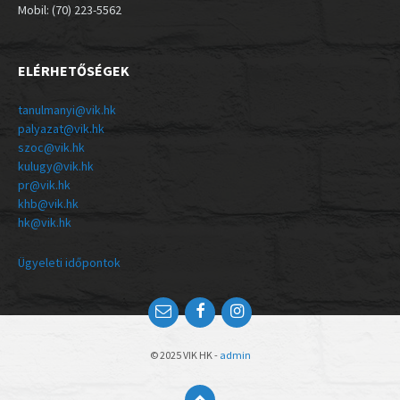
Mobil: (70) 223-5562
ELÉRHETŐSÉGEK
tanulmanyi@vik.hk
palyazat@vik.hk
szoc@vik.hk
kulugy@vik.hk
pr@vik.hk
khb@vik.hk
hk@vik.hk
Ügyeleti időpontok
© 2025 VIK HK -
admin