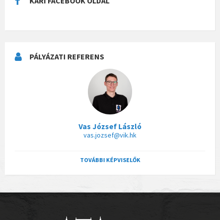
KARI FACEBOOK OLDAL
PÁLYÁZATI REFERENS
Vas József László
vas.jozsef@vik.hk
TOVÁBBI KÉPVISELŐK