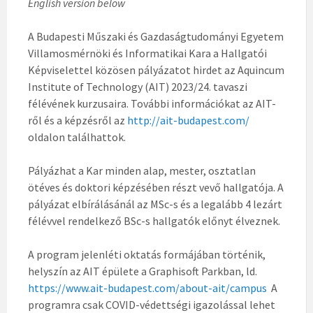
English version below
A Budapesti Műszaki és Gazdaságtudományi Egyetem
Villamosmérnöki és Informatikai Kara a Hallgatói
Képviselettel közösen pályázatot hirdet az Aquincum
Institute of Technology (AIT) 2023/24. tavaszi
félévének kurzusaira. További információkat az AIT-
ről és a képzésről az
http://ait-budapest.com/
oldalon találhattok.
Pályázhat a Kar minden alap, mester, osztatlan
ötéves és doktori képzésében részt vevő hallgatója. A
pályázat elbírálásánál az MSc-s és a legalább 4 lezárt
félévvel rendelkező BSc-s hallgatók előnyt élveznek.
A program jelenléti oktatás formájában történik,
helyszín az AIT épülete a Graphisoft Parkban, ld.
https://www.ait-budapest.com/about-ait/campus
A
programra csak COVID-védettségi igazolással lehet