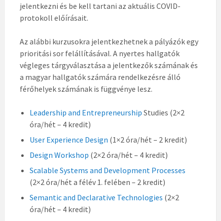
jelentkezni és be kell tartani az aktuális COVID-
protokoll előírásait.
Az alábbi kurzusokra jelentkezhetnek a pályázók egy
prioritási sor felállításával. A nyertes hallgatók
végleges tárgyválasztása a jelentkezők számának és
a magyar hallgatók számára rendelkezésre álló
férőhelyek számának is függvénye lesz.
Leadership and Entrepreneurship
Studies (2×2
óra/hét – 4 kredit)
User Experience Design
(1×2 óra/hét – 2 kredit)
Design Workshop
(2×2 óra/hét – 4 kredit)
Scalable Systems and Development Processes
(2×2 óra/hét a félév 1. felében – 2 kredit)
Semantic and Declarative Technologies
(2×2
óra/hét – 4 kredit)