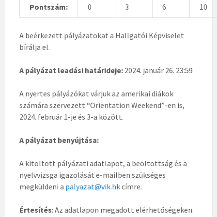
Pontszám:
0
3
6
10
A beérkezett pályázatokat a Hallgatói Képviselet
bírálja el.
A pályázat leadási határideje:
2024. január 26. 23:59
A nyertes pályázókat várjuk az amerikai diákok
számára szervezett “Orientation Weekend”-en is,
2024. február 1-je és 3-a között.
A pályázat benyújtása:
A kitöltött pályázati adatlapot, a beoltottság és a
nyelvvizsga igazolását e-mailben szükséges
megküldeni a
palyazat@vik.hk
címre.
Értesítés
: Az adatlapon megadott elérhetőségeken.