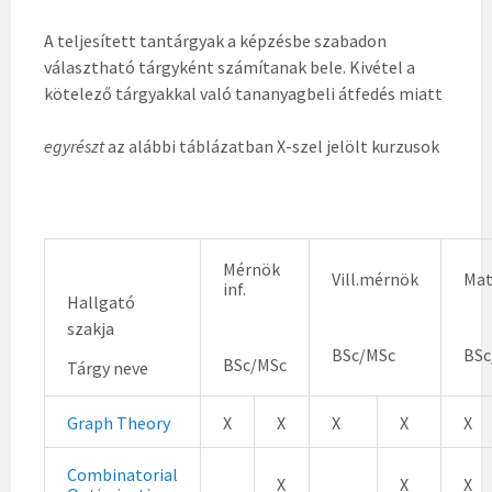
A teljesített tantárgyak a képzésbe szabadon
választható tárgyként számítanak bele. Kivétel a
kötelező tárgyakkal való tananyagbeli átfedés miatt
egyrészt
az alábbi táblázatban X-szel jelölt kurzusok
Mérnök
Vill.mérnök
Mat
inf.
Hallgató
szakja
BSc/MSc
BSc
BSc/MSc
Tárgy neve
Graph Theory
X
X
X
X
X
Combinatorial
X
X
X