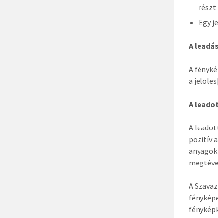
részt
Egy j
A leadá
A fényké
a jeloles
A leado
A leadot
pozitív 
anyagokb
megtéves
A Szavaz
fényképe
fényképk