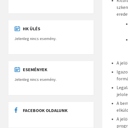
Kitöl
szken
erede
HK ÜLÉS
Jelenleg nincs esemény.
A jel
ESEMÉNYEK
Igazo
formá
Jelenleg nincs esemény.
Legal
jelol
A bem
elküld
FACEBOOK OLDALUNK
A jel
progr