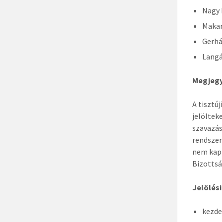
Nagy 
Makar
Gerhá
Langá
Megjegy
A tisztú
jelöltek
szavazás
rendszer
nem kap
Bizottsá
Jelölési
kezde