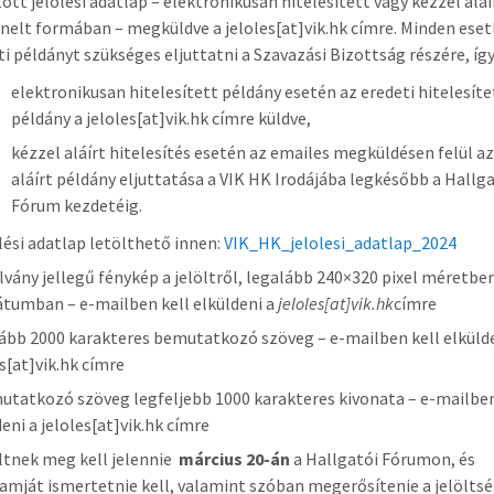
tött jelölési adatlap – elektronikusan hitelesített vagy kézzel alá
nelt formában – megküldve a jeloles[at]vik.hk címre. Minden ese
ti példányt szükséges eljuttatni a Szavazási Bizottság részére, íg
elektronikusan hitelesített példány esetén az eredeti hitelesíte
példány a jeloles[at]vik.hk címre küldve,
kézzel aláírt hitelesítés esetén az emailes megküldésen felül az
aláírt példány eljuttatása a VIK HK Irodájába legkésőbb a Hallg
Fórum kezdetéig.
ölési adatlap letölthető innen:
VIK_HK_jelolesi_adatlap_2024
lvány jellegű fénykép a jelöltről, legalább 240×320 pixel méretbe
tumban – e-mailben kell elküldeni a
jeloles[at]vik.hk
címre
ább 2000 karakteres bemutatkozó szöveg – e-mailben kell elkülde
es[at]vik.hk címre
utatkozó szöveg legfeljebb 1000 karakteres kivonata – e-mailben
eni a jeloles[at]vik.hk címre
öltnek meg kell jelennie
március 20-án
a Hallgatói Fórumon, és
amját ismertetnie kell, valamint szóban megerősítenie a jelöltsé