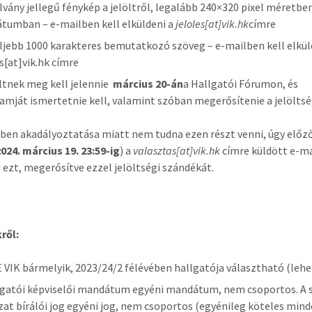
lvány jellegű fénykép a jelöltről, legalább 240×320 pixel méretbe
tumban – e-mailben kell elküldeni a
jeloles[at]vik.hk
címre
ljebb 1000 karakteres bemutatkozó szöveg – e-mailben kell elkül
es[at]vik.hk címre
öltnek meg kell jelennie
március 20-án
a Hallgatói Fórumon, és
amját ismertetnie kell, valamint szóban megerősítenie a jelöltsé
en akadályoztatása miatt nem tudna ezen részt venni, úgy előz
2024. március 19. 23:59-ig
) a
valasztas[at]vik.hk
címre küldött e-ma
i ezt, megerősítve ezzel jelöltségi szándékát.
ről:
 VIK bármelyik, 2023/24/2 félévében hallgatója választható (lehet
lgatói képviselői mandátum egyéni mandátum, nem csoportos. A s
zat bírálói jog egyéni jog, nem csoportos (egyénileg köteles mind