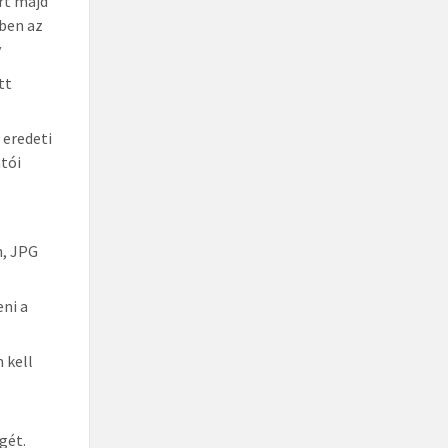
írt majd
tben az
y
tt
 eredeti
atói
n, JPG
ni a
 kell
gét.