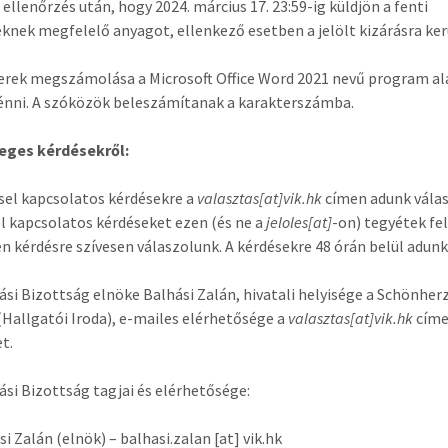
 ellenőrzés után, hogy 2024. március 17. 23:59-ig küldjön a fenti
eknek megfelelő anyagot, ellenkező esetben a jelölt kizárásra ker
erek megszámolása a Microsoft Office Word 2021 nevű program al
énni. A szóközök beleszámítanak a karakterszámba.
leges kérdésekről:
ssel kapcsolatos kérdésekre a
valasztas[at]vik.hk
címen adunk válasz
el kapcsolatos kérdéseket ezen (és ne a
jeloles[at]
-on) tegyétek fel
n kérdésre szívesen válaszolunk. A kérdésekre 48 órán belül adunk
ási Bizottság elnöke Balhási Zalán, hivatali helyisége a Schönher
(Hallgatói Iroda), e-mailes elérhetősége a
valasztas[at]vik.hk
cím
t.
ási Bizottság tagjai és elérhetősége:
i Zalán (elnök) – balhasi.zalan [at] vik.hk