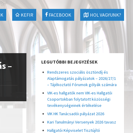
EK
KEFIR
FACEBOOK
HOL VAGYUNK?
LEGUTÓBBI BEJEGYZÉSEK
ás –
Rendszeres szociális ösztöndíj és
Alaptámogatás pályázatok – 2026/27/1
– Tájékoztató Fórumok gólyák számára
VIK-es hallgatók nem VIK-es Hallgatói
Csoportokban folytatott közösségi
tevékenységeinek értékelése
VIK HK Tanácsadói pályázat 2026
Kari Tanulmányi Versenyek 2026 tavasz
Hallgatói Képviselet Tisztújító