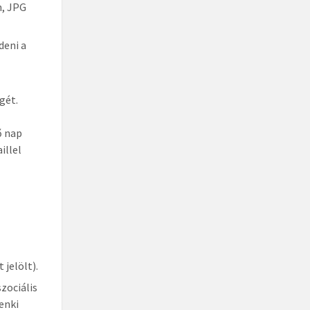
n, JPG
deni a
gét.
ő nap
illel
 jelölt).
zociális
enki