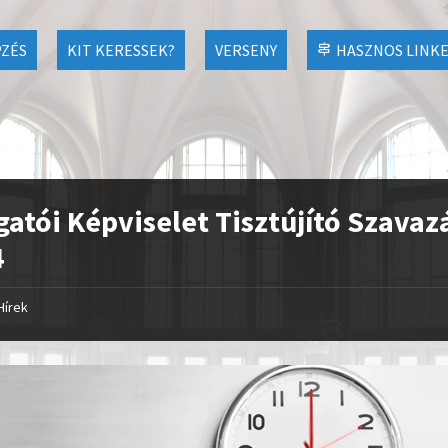
ZÉS
KIT KERESSEK?
VERSENY
HASZNOS LINK
gatói Képviselet Tisztújító Szavaz
4
Hírek