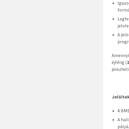
Igazo
formá
Legfe
jelol
A jel
progr
Amennyib
éjfélig (
jelezhet
Jelöltek
A BME
A hal
pályá