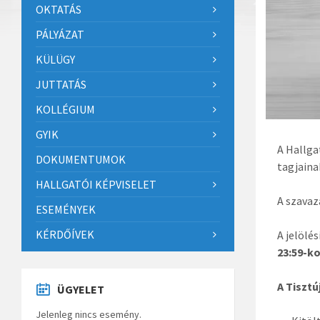
OKTATÁS
PÁLYÁZAT
KÜLÜGY
JUTTATÁS
KOLLÉGIUM
GYIK
A Hallga
DOKUMENTUMOK
tagjaina
HALLGATÓI KÉPVISELET
A szavaz
ESEMÉNYEK
KÉRDŐÍVEK
A jelölé
23:59-k
A Tisztú
ÜGYELET
Jelenleg nincs esemény.