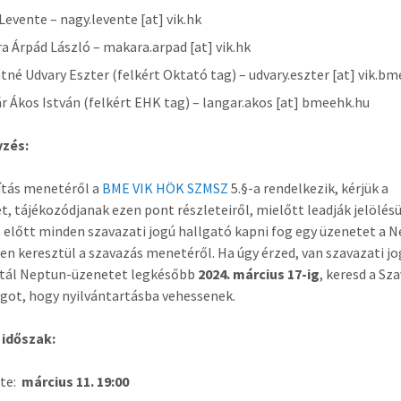
Levente – nagy.levente [at] vik.hk
a Árpád László – makara.arpad [at] vik.hk
tné Udvary Eszter (felkért Oktató tag) – udvary.eszter [at] vik.bm
r Ákos István (felkért EHK tag) – langar.akos [at] bmeehk.hu
zés:
jítás menetéről a
BME VIK HÖK SZMSZ
5.§-a rendelkezik, kérjük a
et, tájékozódjanak ezen pont részleteiről, mielőtt leadják jelölésü
 előtt minden szavazati jogú hallgató kapni fog egy üzenetet a 
en keresztül a szavazás menetéről. Ha úgy érzed, van szavazati jo
tál Neptun-üzenetet legkésőbb
2024. március 17-ig
, keresd a Sz
got, hogy nyilvántartásba vehessenek.
 időszak:
te:
március 11. 19:00