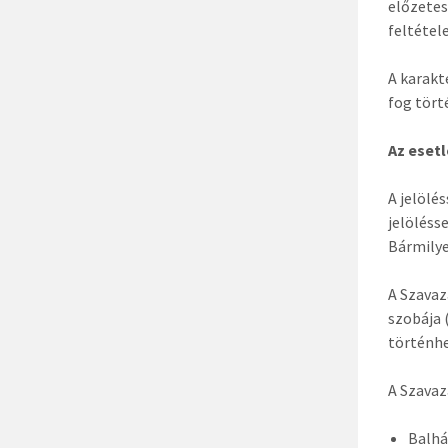
előzetes
feltétel
A karakt
fog tört
Az eset
A jelölé
jelöléss
Bármilye
A Szavaz
szobája 
történhe
A Szavaz
Balhás