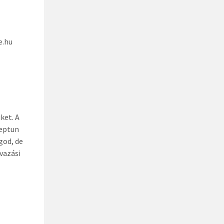
e.hu
ket. A
Neptun
god, de
avazási