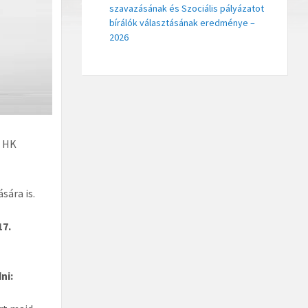
szavazásának és Szociális pályázatot
bírálók választásának eredménye –
2026
a HK
sára is.
17.
ni: