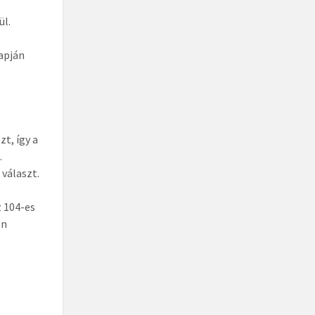
ül.
apján
t, így a
.
 választ.
z 104-es
en