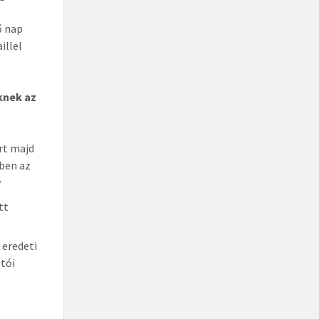
ő nap
illel
knek az
írt majd
tben az
y
tt
 eredeti
atói