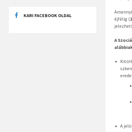
Amennyib
KARI FACEBOOK OLDAL
éjfélig (
jelezhet
A Szociá
alábbiak
Kitöl
szken
erede
​A jel