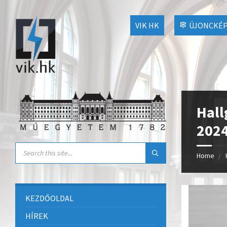
VIK HK
ÚJONCKÉP
Hall
202
Home
KEZDŐOLDAL
HÍREK