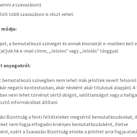
 venni a szavazáson).
elölt több szavazáson is részt vehet.
s módja:
pet, a bemutatkozó szöveget és annak kivonatát e-mailben kell e
[at]vik.hk e-mail címre, „Jeloles” vagy „Jelölés” tárggyal.
tt anyagokról:
t bemutatkozó szövegben nem lehet más jelöltek neveit felsorol
akár negatív kontextusban, akár névként akár titulusuk alapján). A
an nem lehet törvényt sértő dolgot, valótlanságot vagy a hallg
ztő információkat állítani.
ási Bizottság a fenti feltételeket megsértő bemutatkozásokat, i
ket nem fogja elfogadni érvényes bemutatkozásként, illetve
ént, ezért a Szavazási Bizottság elnöke a jelöltet arra fogja utas