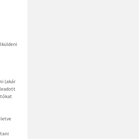
lküldeni
ni (akár
 leadott
atókat
lletve
ítani