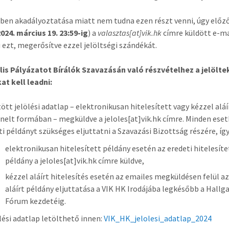
en akadályoztatása miatt nem tudna ezen részt venni, úgy előz
2024. március 19. 23:59-ig
) a
valasztas[at]vik.hk
címre küldött e-ma
i ezt, megerősítve ezzel jelöltségi szándékát.
lis Pályázatot Bírálók Szavazásán való részvételhez a jelölte
at kell leadni:
tött jelölési adatlap – elektronikusan hitelesített vagy kézzel alá
nelt formában – megküldve a jeloles[at]vik.hk címre. Minden ese
ti példányt szükséges eljuttatni a Szavazási Bizottság részére, íg
elektronikusan hitelesített példány esetén az eredeti hitelesíte
példány a jeloles[at]vik.hk címre küldve,
kézzel aláírt hitelesítés esetén az emailes megküldésen felül az
aláírt példány eljuttatása a VIK HK Irodájába legkésőbb a Hallg
Fórum kezdetéig.
ölési adatlap letölthető innen:
VIK_HK_jelolesi_adatlap_2024