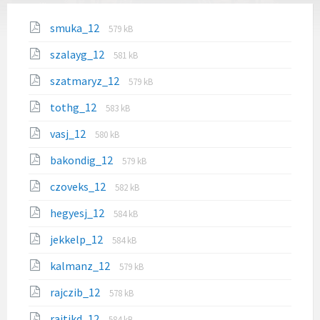
smuka_12
579 kB
szalayg_12
581 kB
szatmaryz_12
579 kB
tothg_12
583 kB
vasj_12
580 kB
bakondig_12
579 kB
czoveks_12
582 kB
hegyesj_12
584 kB
jekkelp_12
584 kB
kalmanz_12
579 kB
rajczib_12
578 kB
rajtikd_12
584 kB