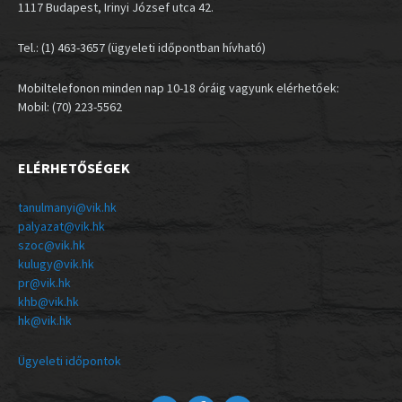
1117 Budapest, Irinyi József utca 42.
Tel.: (1) 463-3657 (ügyeleti időpontban hívható)
Mobiltelefonon minden nap 10-18 óráig vagyunk elérhetőek:
Mobil: (70) 223-5562
ELÉRHETŐSÉGEK
tanulmanyi@vik.hk
palyazat@vik.hk
szoc@vik.hk
kulugy@vik.hk
pr@vik.hk
khb@vik.hk
hk@vik.hk
Ügyeleti időpontok