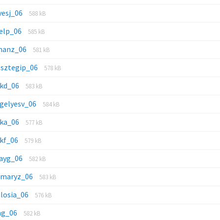
yesj_06
588 kB
kelp_06
585 kB
manz_06
581 kB
esztegip_06
578 kB
ikd_06
583 kB
egelyesv_06
584 kB
ka_06
577 kB
kf_06
579 kB
layg_06
582 kB
tmaryz_06
583 kB
alosia_06
576 kB
hg_06
582 kB