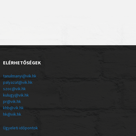
ELÉRHETŐSÉGEK
tanulmanyi@vik.hk
palyazat@vik.hk
szoc@vik.hk
kulugy@vik.hk
pr@vik.hk
khb@vik.hk
hk@vik.hk
Ügyeleti időpontok