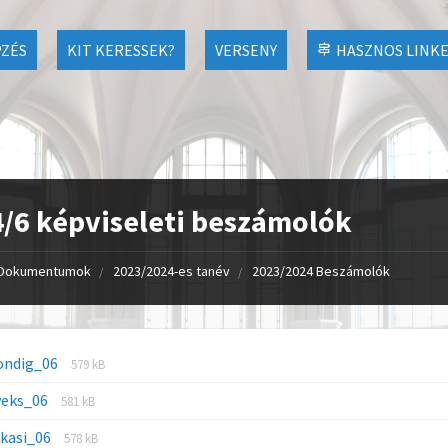
ZÉS
KIT KERESSEK?
VERSENY
HASZNOS LINK
/6 képviseleti beszámolók
Dokumentumok
2023/2024-es tanév
2023/2024 Beszámolók
ondig_06
579 kB
veks_06
581 kB
ekasi_06
578 kB