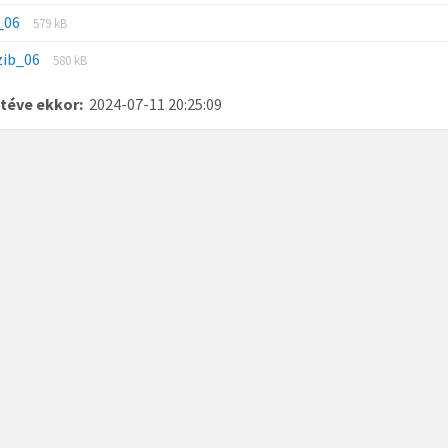
j_06
579 kB
zib_06
580 kB
téve ekkor:
2024-07-11 20:25:09