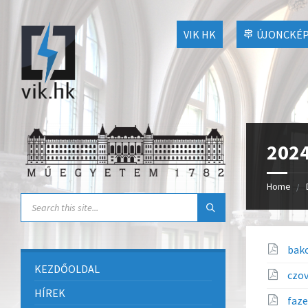
VIK HK
ÚJONCKÉP
2024
Home
bak
KEZDŐOLDAL
czo
HÍREK
faz