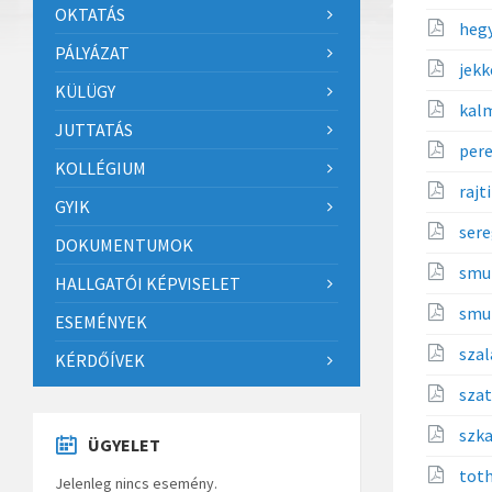
OKTATÁS
heg
PÁLYÁZAT
jek
KÜLÜGY
kal
JUTTATÁS
per
KOLLÉGIUM
rajt
GYIK
ser
DOKUMENTUMOK
smu
HALLGATÓI KÉPVISELET
smu
ESEMÉNYEK
sza
KÉRDŐÍVEK
sza
szk
ÜGYELET
tot
Jelenleg nincs esemény.