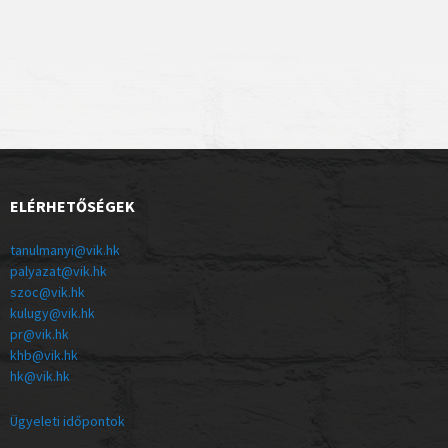
ELÉRHETŐSÉGEK
tanulmanyi@vik.hk
palyazat@vik.hk
szoc@vik.hk
kulugy@vik.hk
pr@vik.hk
khb@vik.hk
hk@vik.hk
Ügyeleti időpontok