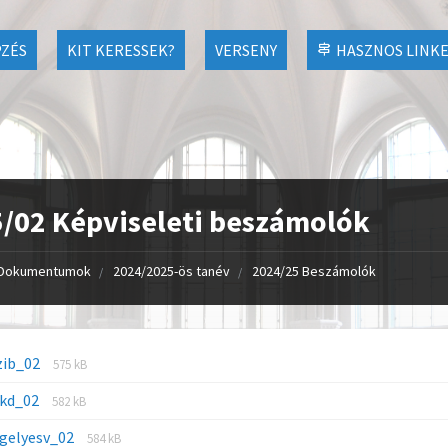
ZÉS
KIT KERESSEK?
VERSENY
HASZNOS LINK
/02 Képviseleti beszámolók
Dokumentumok
2024/2025-ös tanév
2024/25 Beszámolók
zib_02
575 kB
ikd_02
582 kB
egelyesv_02
584 kB