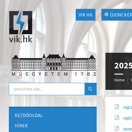
VIK HK
ÚJONCKÉP
2025
Home
rajc
KEZDŐOLDAL
rajt
HÍREK
ser