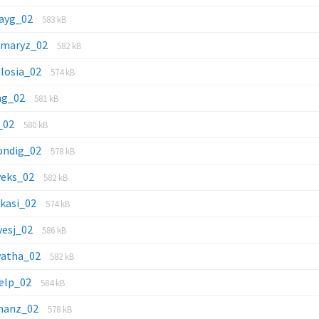
layg_02
583 kB
tmaryz_02
582 kB
alosia_02
574 kB
hg_02
581 kB
j_02
580 kB
ondig_02
578 kB
veks_02
582 kB
ekasi_02
574 kB
yesj_02
586 kB
vatha_02
582 kB
kelp_02
584 kB
manz_02
578 kB