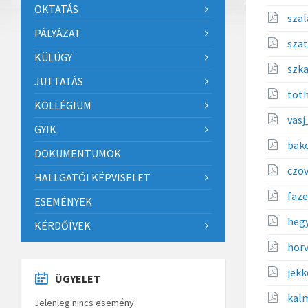
OKTATÁS
sza
PÁLYÁZAT
sza
KÜLÜGY
szk
JUTTATÁS
tot
KOLLÉGIUM
vas
GYIK
bak
DOKUMENTUMOK
czo
HALLGATÓI KÉPVISELET
faz
ESEMÉNYEK
heg
KÉRDŐÍVEK
hor
jek
ÜGYELET
kal
Jelenleg nincs esemény.