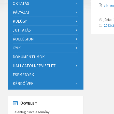
OKTATÁS
vik_e
PÁLYÁZAT
június
KÜLÜGY
Catego
2023/
JUTTATÁS
KOLLÉGIUM
GYIK
DOKUMENTUMOK
HALLGATÓI KÉPVISELET
ESEMÉNYEK
KÉRDŐÍVEK
ÜGYELET
Jelenleg nincs esemény.