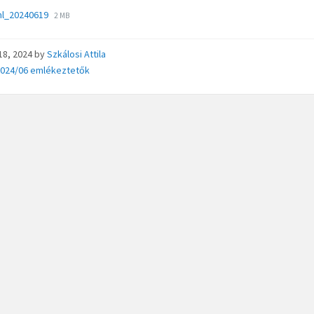
ml_20240619
2 MB
 18, 2024
by
Szkálosi Attila
ries:
2024/06 emlékeztetők