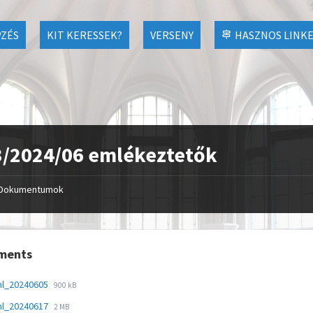
ZÉS
KIT KERESSEK?
VERSENY
HASZNOS LINK
/2024/06 emlékeztetők
Dokumentumok
ments
ml_20240605
900 kB
ml_20240617
2 MB