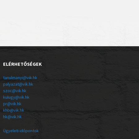
ELÉRHETŐSÉGEK
tanulmanyi@vik.hk
palyazat@vik.hk
szoc@vik.hk
kulugy@vik.hk
pr@vik.hk
khb@vik.hk
hk@vik.hk
Ügyeleti időpontok