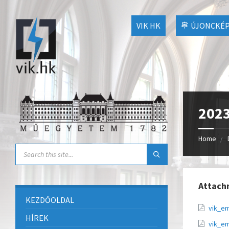
VIK HK
ÚJONCKÉP
2023
Home
Attach
KEZDŐOLDAL
vik_e
HÍREK
vik_e