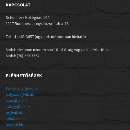
KAPCSOLAT
Schönherz Kollégium 104
1117 Budapest, Irinyi József utca 42.
Tel.: (1) 463-3657 (ügyeleti időpontban hívható)
Mobiltelefonon minden nap 10-18 óráig vagyunk elérhetőek:
Mobil: (70) 223-5562
ELÉRHETŐSÉGEK
tanulmanyi@vik.hk
palyazat@vik.hk
szoc@vik.hk
kulugy@vik.hk
pr@vik.hk
khb@vik.hk
hk@vik.hk