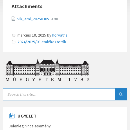
Attachments
vik_eml_20250305
4 MB
március 18, 2025
by
horvatha
Categories:
2024/2025/03 emlékeztetők
ÜGYELET
Jelenleg nincs esemény.