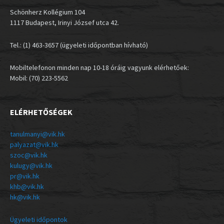
Schönherz Kollégium 104
1117 Budapest, Irinyi József utca 42.
Tel.: (1) 463-3657 (ügyeleti időpontban hívható)
Mobiltelefonon minden nap 10-18 óráig vagyunk elérhetőek:
Mobil: (70) 223-5562
ELÉRHETŐSÉGEK
tanulmanyi@vik.hk
palyazat@vik.hk
szoc@vik.hk
kulugy@vik.hk
pr@vik.hk
khb@vik.hk
hk@vik.hk
Ügyeleti időpontok