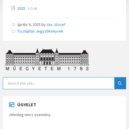
2025
175 kB
április 9, 2025
by
Vas József
Categories:
Tisztújítás Jegyzőkönyvek
ÜGYELET
Jelenleg nincs esemény.