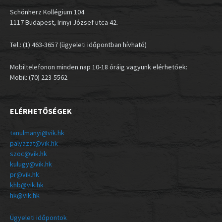
Schönherz Kollégium 104
1117 Budapest, Irinyi József utca 42.
Tel.: (1) 463-3657 (ügyeleti időpontban hívható)
Mobiltelefonon minden nap 10-18 óráig vagyunk elérhetőek:
Mobil: (70) 223-5562
ELÉRHETŐSÉGEK
tanulmanyi@vik.hk
palyazat@vik.hk
szoc@vik.hk
kulugy@vik.hk
pr@vik.hk
khb@vik.hk
hk@vik.hk
Ügyeleti időpontok