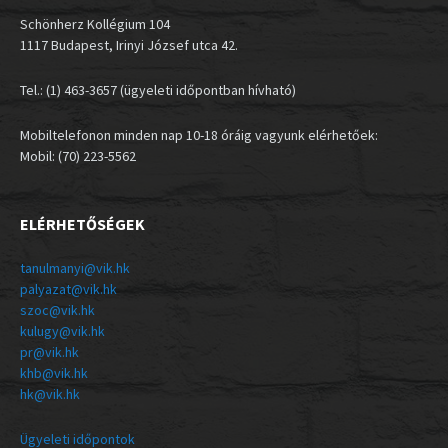
Schönherz Kollégium 104
1117 Budapest, Irinyi József utca 42.
Tel.: (1) 463-3657 (ügyeleti időpontban hívható)
Mobiltelefonon minden nap 10-18 óráig vagyunk elérhetőek:
Mobil: (70) 223-5562
ELÉRHETŐSÉGEK
tanulmanyi@vik.hk
palyazat@vik.hk
szoc@vik.hk
kulugy@vik.hk
pr@vik.hk
khb@vik.hk
hk@vik.hk
Ügyeleti időpontok