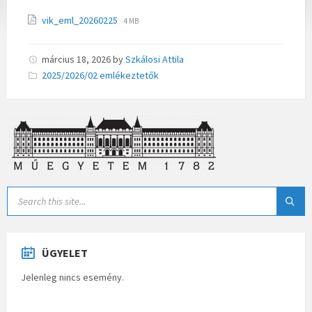
vik_eml_20260225
4 MB
március 18, 2026
by
Szkálosi Attila
Categories:
2025/2026/02 emlékeztetők
ÜGYELET
Jelenleg nincs esemény.