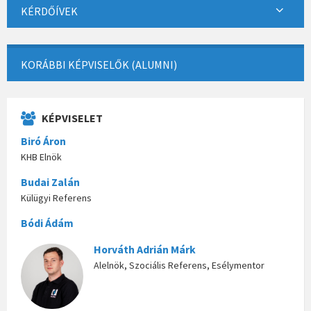
KÉRDŐÍVEK
KORÁBBI KÉPVISELŐK (ALUMNI)
KÉPVISELET
Biró Áron
KHB Elnök
Budai Zalán
Külügyi Referens
Bódi Ádám
Horváth Adrián Márk
Alelnök, Szociális Referens, Esélymentor