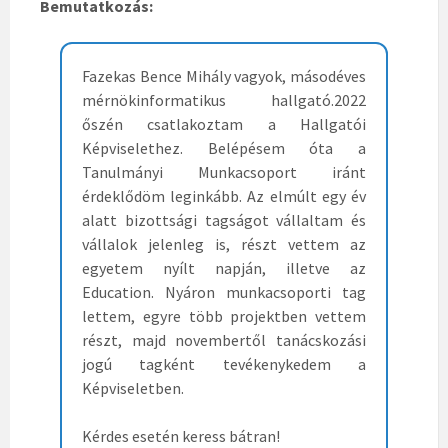
Bemutatkozás:
Fazekas Bence Mihály vagyok, másodéves
mérnökinformatikus hallgató.2022
őszén csatlakoztam a Hallgatói
Képviselethez. Belépésem óta a
Tanulmányi Munkacsoport iránt
érdeklődöm leginkább. Az elmúlt egy év
alatt bizottsági tagságot vállaltam és
vállalok jelenleg is, részt vettem az
egyetem nyílt napján, illetve az
Education. Nyáron munkacsoporti tag
lettem, egyre több projektben vettem
részt, majd novembertől tanácskozási
jogú tagként tevékenykedem a
Képviseletben.
Kérdes esetén keress bátran!