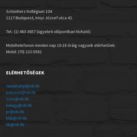
Schönherz Kollégium 104
1117 Budapest, Irinyi József utca 42.
Tel.: (1) 463-3657 (ügyeleti időpontban hívható)
Mobiltelefonon minden nap 10-18 óráig vagyunk elérhetőek:
Mobil: (70) 223-5562
ELÉRHETŐSÉGEK
tanulmanyi@vik.hk
palyazat@vik.hk
szoc@vik.hk
kulugy@vik.hk
pr@vik.hk
khb@vik.hk
hk@vik.hk