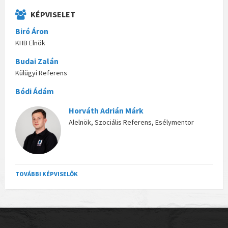
KÉPVISELET
Biró Áron
KHB Elnök
Budai Zalán
Külügyi Referens
Bódi Ádám
Horváth Adrián Márk
Alelnök, Szociális Referens, Esélymentor
TOVÁBBI KÉPVISELŐK