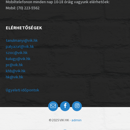
Mobiltelefonon minden nap 10-18 óráig vagyunk elérhetőek:
Mobil: (70) 223-5562
ELÉRHETŐSÉGEK
tanulmanyi@vik.hk
palyazat@vik.hk
szoc@vik.hk
kulugy@vik.hk
pr@vik.hk
khb@vik.hk
hk@vik.hk
Ügyeleti időpontok
© 2025 VIK HK -
admin