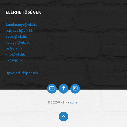
ELÉRHETŐSÉGEK
tanulmanyi@vik.hk
palyazat@vik.hk
szoc@vik.hk
kulugy@vik.hk
pr@vik.hk
khb@vik.hk
hk@vik.hk
Ügyeleti időpontok
© 2025 VIK HK -
admin