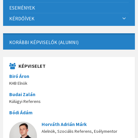
ESEMÉNYEK
KÉRDŐÍVEK
KORÁBBI KÉPVISELŐK (ALUMNI)
KÉPVISELET
Biró Áron
KHB Elnök
Budai Zalán
Külügyi Referens
Bódi Ádám
Horváth Adrián Márk
Alelnök, Szociális Referens, Esélymentor