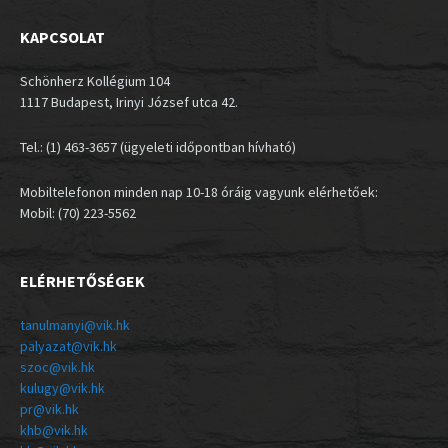
KAPCSOLAT
Schönherz Kollégium 104
1117 Budapest, Irinyi József utca 42.
Tel.: (1) 463-3657 (ügyeleti időpontban hívható)
Mobiltelefonon minden nap 10-18 óráig vagyunk elérhetőek:
Mobil: (70) 223-5562
ELÉRHETŐSÉGEK
tanulmanyi@vik.hk
palyazat@vik.hk
szoc@vik.hk
kulugy@vik.hk
pr@vik.hk
khb@vik.hk