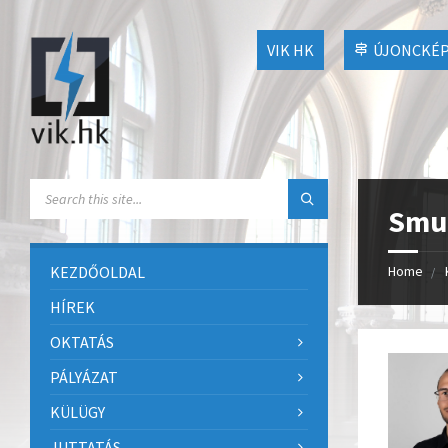
VIK HK
ÚJONCKÉP
Smu
KEZDŐOLDAL
Home
HÍREK
OKTATÁS
PÁLYÁZAT
KÜLÜGY
JUTTATÁS