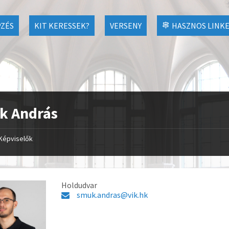
ZÉS
KIT KERESSEK?
VERSENY
HASZNOS LINK
k András
Képviselők
Holdudvar
smuk.andras@vik.hk