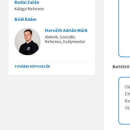
Budai Zalán
Külügyi Referens
Bódi Ádám
Horváth Adrián Márk
Alelnök, Szociális
Referens, Esélymentor
Betöltöt
TOVÁBBI KÉPVISELŐK
Ok
EH
Ko
Ut