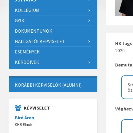
KOLLÉGIUM
GYIK
DOKUMENTUMOK
HALLGATÓI KÉPVISELET
HK tags
2020
ESEMÉNYEK
KÉRDŐÍVEK
Bemuta
Sm
KORÁBBI KÉPVISELŐK (ALUMNI)
ös
KÉPVISELET
Véghezv
Biró Áron
KHB Elnök