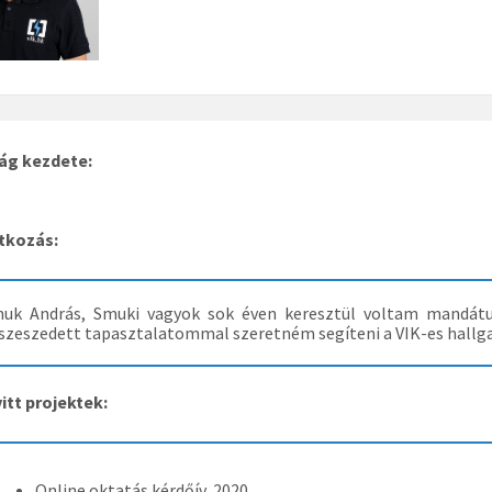
ág kezdete:
tkozás:
uk András, Smuki vagyok sok éven keresztül voltam mandátu
szeszedett tapasztalatommal szeretném segíteni a VIK-es hallgató
itt projektek:
Online oktatás kérdőív, 2020