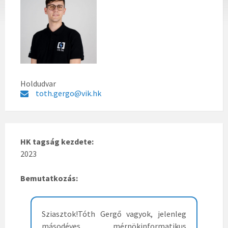
Holdudvar
toth.gergo@vik.hk
HK tagság kezdete:
2023
Bemutatkozás:
Sziasztok!Tóth Gergő vagyok, jelenleg
másodéves mérnökinformatikus