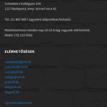
Schönherz Kollégium 104
1117 Budapest, Irinyi József utca 42.
Tel.: (1) 463-3657 (ügyeleti időpontban hívható)
Mobiltelefonon minden nap 10-18 óráig vagyunk elérhetőek:
Mobil: (70) 223-5562
ELÉRHETŐSÉGEK
tanulmanyi@vik.hk
palyazat@vik.hk
szoc@vik.hk
kulugy@vik.hk
pr@vik.hk
khb@vik.hk
hk@vik.hk
Ügyeleti időpontok