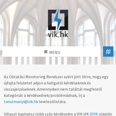
MENU
Az Oktatási Monitoring Rendszer azért jött létre, hogy egy
újfajta felületet adjon a hallgatói kérdéseknek és
visszajelzéseknek.
Amennyiben nem találtál megfelelő
kategóriát a kérdésednek/problémádnak, írj a
tanulmanyi@vik.hk
levelezőlistára.
Választ kaphatsz több száz kérdésedre a VIK.HK
GYIK
oldalán