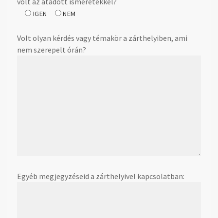
volt az átadott ismeretekkel?
IGEN
NEM
Volt olyan kérdés vagy témakör a zárthelyiben, ami
nem szerepelt órán?
Egyéb megjegyzéseid a zárthelyivel kapcsolatban: