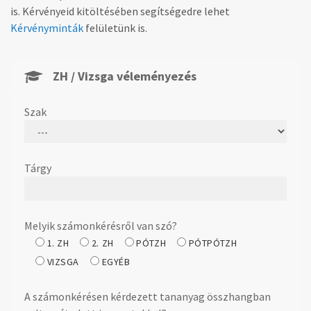
is. Kérvényeid kitöltésében segítségedre lehet
Kérvényminták
felületünk is.
ZH / Vizsga véleményezés
Szak
Tárgy
Melyik számonkérésről van szó?
1. ZH
2. ZH
PÓTZH
PÓTPÓTZH
VIZSGA
EGYÉB
A számonkérésen kérdezett tananyag összhangban