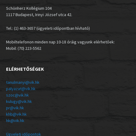
Schönherz Kollégium 104
1117 Budapest, Irinyi József utca 42.
Tel.: (1) 463-3657 (ügyeleti időpontban hívható)
Mobiltelefonon minden nap 10-18 óráig vagyunk elérhetőek:
Mobil: (70) 223-5562
ELÉRHETŐSÉGEK
tanulmanyi@vik.hk
palyazat@vik.hk
szoc@vik.hk
kulugy@vik.hk
pr@vik.hk
khb@vik.hk
hk@vik.hk
Ügyeleti időpontok