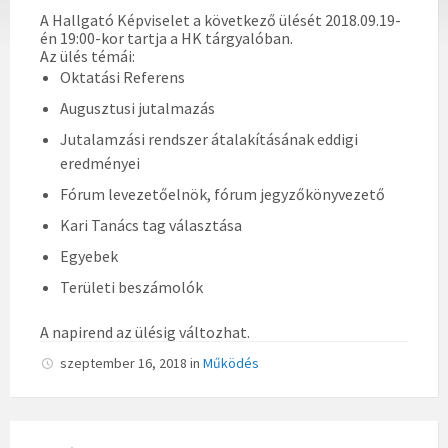
A Hallgató Képviselet a következő
ülés
ét 2018.09.19-
én 19:00-kor tartja a
HK
tárgyalóban.
Az
ülés
témái:
Oktatási Referens
Augusztusi jutalmazás
Jutalamzási rendszer átalakításának eddigi
eredményei
Fórum levezetőelnök, fórum jegyzőkönyvezető
Kari Tanács tag választása
Egyebek
Területi beszámolók
A napirend az ülésig változhat.
szeptember 16, 2018
in
Működés