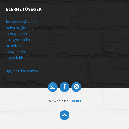
ELÉRHETŐSÉGEK
tanulmanyi@vik.hk
palyazat@vik.hk
szoc@vik.hk
kulugy@vik.hk
pr@vik.hk
khb@vik.hk
hk@vik.hk
Ügyeleti időpontok
© 2025 VIK HK -
admin