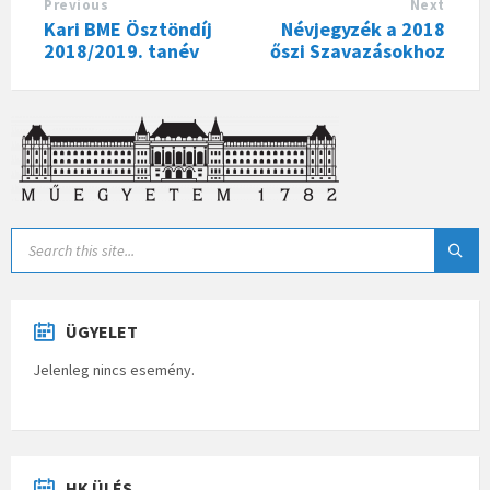
Previous
Next
Kari BME Ösztöndíj
Névjegyzék a 2018
2018/2019. tanév
őszi Szavazásokhoz
ÜGYELET
Jelenleg nincs esemény.
HK ÜLÉS