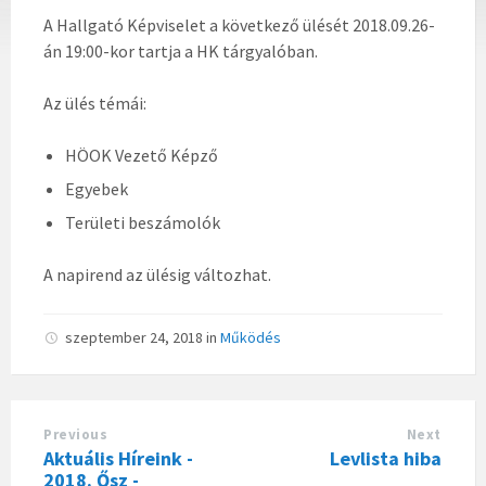
A Hallgató Képviselet a következő ülését 2018.09.26-
án 19:00-kor tartja a HK tárgyalóban.
Az ülés témái:
HÖOK Vezető Képző
Egyebek
Területi beszámolók
A napirend az ülésig változhat.
szeptember 24, 2018
in
Működés
Previous
Next
Aktuális Híreink -
Levlista hiba
2018. Ősz -