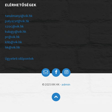
ELÉRHETŐSÉGEK
tanulmanyi@vik.hk
palyazat@vik.hk
szoc@vik.hk
kulugy@vik.hk
pr@vik.hk
khb@vik.hk
hk@vik.hk
Ügyeleti időpontok
© 2025 VIK HK -
admin