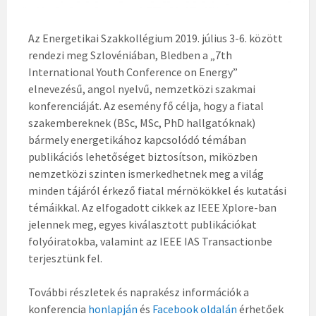
Az Energetikai Szakkollégium 2019. július 3-6. között
rendezi meg Szlovéniában, Bledben a „7th
International Youth Conference on Energy”
elnevezésű, angol nyelvű, nemzetközi szakmai
konferenciáját. Az esemény fő célja, hogy a fiatal
szakembereknek (BSc, MSc, PhD hallgatóknak)
bármely energetikához kapcsolódó témában
publikációs lehetőséget biztosítson, miközben
nemzetközi szinten ismerkedhetnek meg a világ
minden tájáról érkező fiatal mérnökökkel és kutatási
témáikkal. Az elfogadott cikkek az IEEE Xplore-ban
jelennek meg, egyes kiválasztott publikációkat
folyóiratokba, valamint az IEEE IAS Transactionbe
terjesztünk fel.
További részletek és naprakész információk a
konferencia
honlapján
és
Facebook oldalán
érhetőek