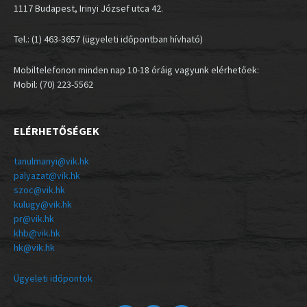
1117 Budapest, Irinyi József utca 42.
Tel.: (1) 463-3657 (ügyeleti időpontban hívható)
Mobiltelefonon minden nap 10-18 óráig vagyunk elérhetőek:
Mobil: (70) 223-5562
ELÉRHETŐSÉGEK
tanulmanyi@vik.hk
palyazat@vik.hk
szoc@vik.hk
kulugy@vik.hk
pr@vik.hk
khb@vik.hk
hk@vik.hk
Ügyeleti időpontok