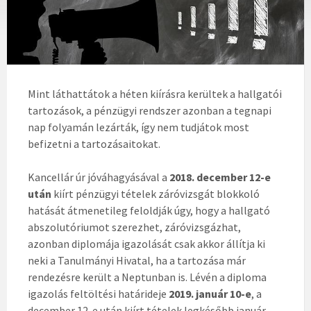
Mint láthattátok a héten kiírásra kerültek a hallgatói
tartozások, a pénzügyi rendszer azonban a tegnapi
nap folyamán lezárták, így nem tudjátok most
befizetni a tartozásaitokat.
Kancellár úr jóváhagyásával a
2018. december 12-e
után
kiírt pénzügyi tételek záróvizsgát blokkoló
hatását átmenetileg feloldják úgy, hogy a hallgató
abszolutóriumot szerezhet, záróvizsgázhat,
azonban diplomája igazolását csak akkor állítja ki
neki a Tanulmányi Hivatal, ha a tartozása már
rendezésre került a Neptunban is. Lévén a diploma
igazolás feltöltési határideje
2019. január 10-e
, a
december 12-e után kiírt tételek legkésőbb január