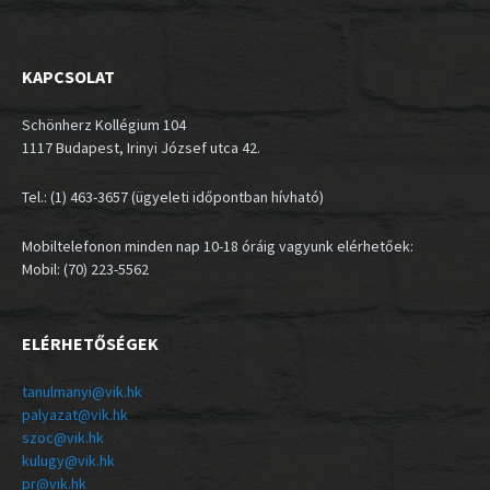
KAPCSOLAT
Schönherz Kollégium 104
1117 Budapest, Irinyi József utca 42.
Tel.: (1) 463-3657 (ügyeleti időpontban hívható)
Mobiltelefonon minden nap 10-18 óráig vagyunk elérhetőek:
Mobil: (70) 223-5562
ELÉRHETŐSÉGEK
tanulmanyi@vik.hk
palyazat@vik.hk
szoc@vik.hk
kulugy@vik.hk
pr@vik.hk