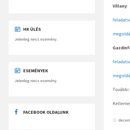
Villany
:
feladats
HK ÜLÉS
megoldá
Jelenleg nincs esemény.
Gazdinf
feladats
ESEMÉNYEK
megoldá
Jelenleg nincs esemény.
További
Kellemes
FACEBOOK OLDALUNK
decem