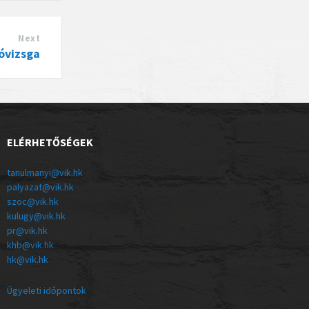
Next
óvizsga
ELÉRHETŐSÉGEK
tanulmanyi@vik.hk
palyazat@vik.hk
szoc@vik.hk
kulugy@vik.hk
pr@vik.hk
khb@vik.hk
hk@vik.hk
Ügyeleti időpontok