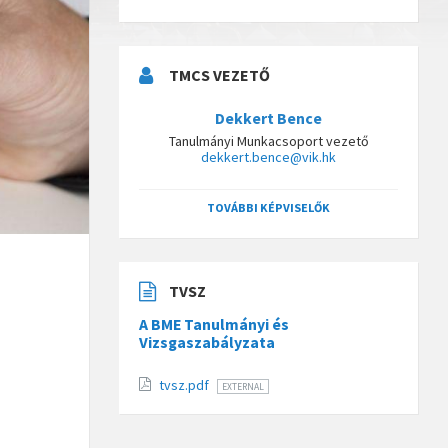
TMCS VEZETŐ
Dekkert Bence
Tanulmányi Munkacsoport vezető
dekkert.bence@vik.hk
TOVÁBBI KÉPVISELŐK
TVSZ
A BME Tanulmányi és
Vizsgaszabályzata
tvsz.pdf
EXTERNAL