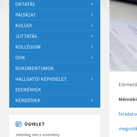
OKTATÁS
PÁLYÁZAT
KÜLÜGY
JUTTATÁS
KOLLÉGIUM
GYIK
DOKUMENTUMOK
HALLGATÓI KÉPVISELET
Elérhető
ESEMÉNYEK
Mérnöki
KÉRDŐÍVEK
feladat
ÜGYELET
megoldá
Jelenleg nincs esemény.