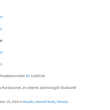
or
s
o:
or
s
 feladatsorokat
itt
találtok.
 Karácsonyt, és sikeres záróvizsgát kívánunk!
ber 19, 2018
in
Aktuális
,
Kiemelt hírek
,
Oktatás