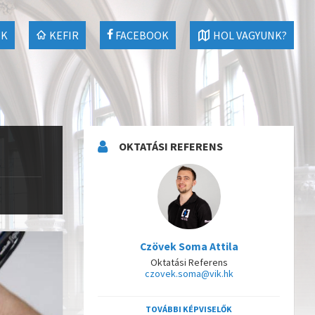
EK
KEFIR
FACEBOOK
HOL VAGYUNK?
OKTATÁSI REFERENS
Czövek Soma Attila
Oktatási Referens
czovek.soma@vik.hk
TOVÁBBI KÉPVISELŐK