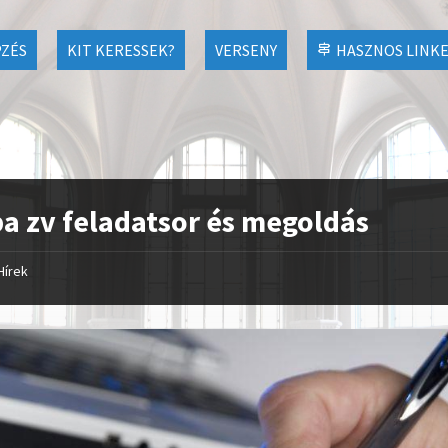
ZÉS
KIT KERESSEK?
VERSENY
HASZNOS LINK
a zv feladatsor és megoldás
Hírek