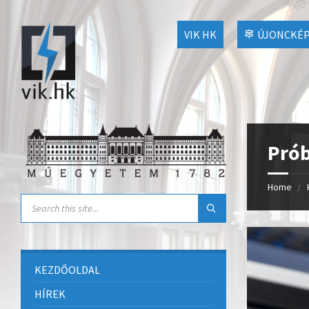
VIK HK
ÚJONCKÉP
Prób
Home
KEZDŐOLDAL
HÍREK