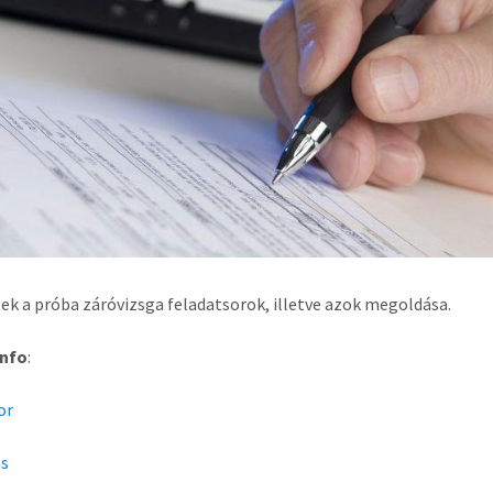
ek a próba záróvizsga feladatsorok, illetve azok megoldása.
nfo
:
sor
s