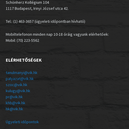
Schönherz Kollégium 104
1117 Budapest, Irinyi József utca 42.
Tel.: (1) 463-3657 (ügyeleti időpontban hívható)
Mobiltelefonon minden nap 10-18 óráig vagyunk elérhetőek:
Mobil: (70) 223-5562
ELÉRHETŐSÉGEK
tanulmanyi@vik.hk
palyazat@vik.hk
szoc@vik.hk
kulugy@vik.hk
pr@vik.hk
khb@vik.hk
hk@vik.hk
Ügyeleti időpontok