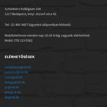
Schönherz Kollégium 104
1117 Budapest, Irinyi József utca 42.
Tel.: (1) 463-3657 (ügyeleti időpontban hívható)
Mobiltelefonon minden nap 10-18 óráig vagyunk elérhetőek:
Mobil: (70) 223-5562
ELÉRHETŐSÉGEK
tanulmanyi@vik.hk
palyazat@vik.hk
szoc@vik.hk
kulugy@vik.hk
pr@vik.hk
khb@vik.hk
hk@vik.hk