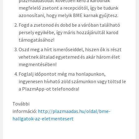
plazmaadásodat követően kérd a karodnak
megfelelő zsetont a recepciótól, így be tudunk
azonosítani, hogy melyik BME karnak gyűjtesz.
Fogd a zsetonod és dobd be a váróban található
persely egyikébe, így máris hozzájárultál karod
támogatásához!
Oszd meg a hírt ismerőseiddel, hiszen ők is részt
vehetnek általad egyetemed és akár három élet
megmentésében!
Foglalj időpontot még ma honlapunkon,
ingyenesen hívható zöld számunkon vagy töltsd le
a PlazmApp-ot telefonodra!
További
információ:
http://plazmaadas.hu/oldal/bme-
hallgatok-az-eletmentesert