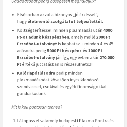
Odaadásodat pedig bőségesen megháláljuk:
Elsősorban azzal a bizonyos „jó érzéssel”,
hogy
életmentő szolgálatot teljesítettél.
Költségtérítéssel: minden plazmaadás után
4000
Ft-ot adunk készpénzben
, amely mellé
2000 Ft
Erzsébet-utalványt
is kaphatsz + minden 4. és 45.
adásodra pedig
5000 Ft készpénz és 1000 Ft
Erzsébet-utalvány
jár. Így, egy évben akár
270.000
Ft
értékű juttatásban is részesülhetsz!
Kalóriapótlásodra
pedig minden
plazmaadásodat követően ínycsiklandozó
szendviccsel, csokival és egyéb finomságokkal
gondoskodunk.
Mit is kell pontosan tenned?
Látogass el valamely budapesti Plazma Pontra és