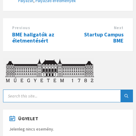
Pályázat
,
Pályázati eredmények
Previous
Next
BME hallgatók az
Startup Campus
életmentésért
BME
ÜGYELET
Jelenleg nincs esemény.