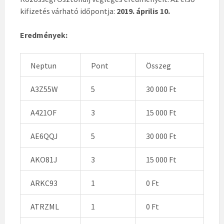
kifizetés várható időpontja:
2019. április 10.
Eredmények:
Neptun
Pont
Összeg
A3Z55W
5
30 000 Ft
A421OF
3
15 000 Ft
AE6QQJ
5
30 000 Ft
AKO81J
3
15 000 Ft
ARKC93
1
0 Ft
ATRZML
1
0 Ft