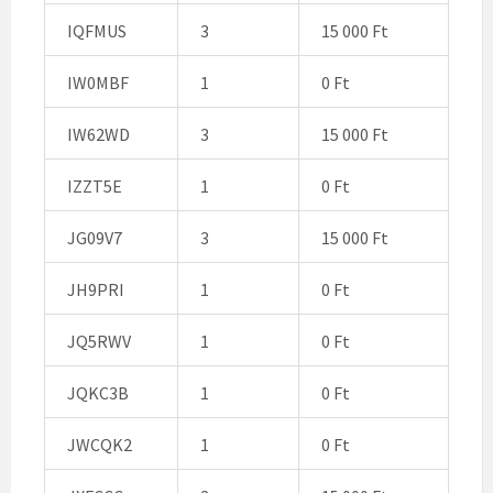
IQFMUS
3
15 000 Ft
IW0MBF
1
0 Ft
IW62WD
3
15 000 Ft
IZZT5E
1
0 Ft
JG09V7
3
15 000 Ft
JH9PRI
1
0 Ft
JQ5RWV
1
0 Ft
JQKC3B
1
0 Ft
JWCQK2
1
0 Ft