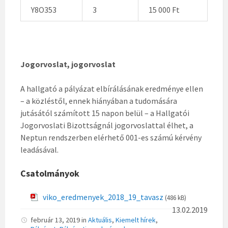
Y8O353
3
15 000 Ft
Jogorvoslat, jogorvoslat
A hallgató a pályázat elbírálásának eredménye ellen
– a közléstől, ennek hiányában a tudomására
jutásától számított 15 napon belül – a Hallgatói
Jogorvoslati Bizottságnál jogorvoslattal élhet, a
Neptun rendszerben elérhető 001-es számú kérvény
leadásával.
Csatolmányok
viko_eredmenyek_2018_19_tavasz
(486 kB)
13.02.2019
február 13, 2019
in
Aktuális
,
Kiemelt hírek
,