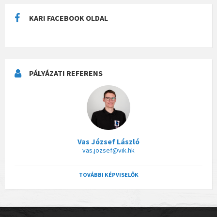
KARI FACEBOOK OLDAL
PÁLYÁZATI REFERENS
Vas József László
vas.jozsef@vik.hk
TOVÁBBI KÉPVISELŐK