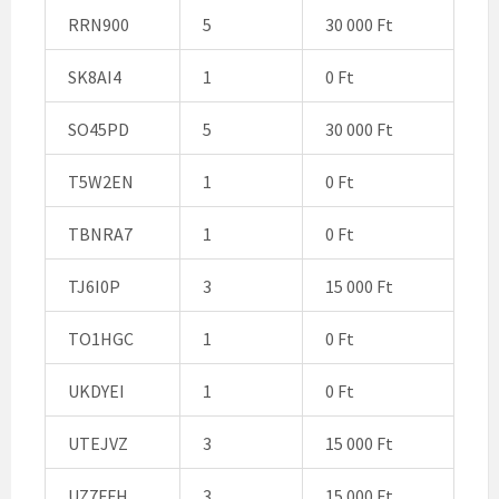
RRN900
5
30 000 Ft
SK8AI4
1
0 Ft
SO45PD
5
30 000 Ft
T5W2EN
1
0 Ft
TBNRA7
1
0 Ft
TJ6I0P
3
15 000 Ft
TO1HGC
1
0 Ft
UKDYEI
1
0 Ft
UTEJVZ
3
15 000 Ft
UZ7FFH
3
15 000 Ft