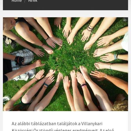
Home
Hírek
Az alábbi táblázatban találjátok a Villanykari
Közösségi Ösztöndíj végleges eredményeit. Az első