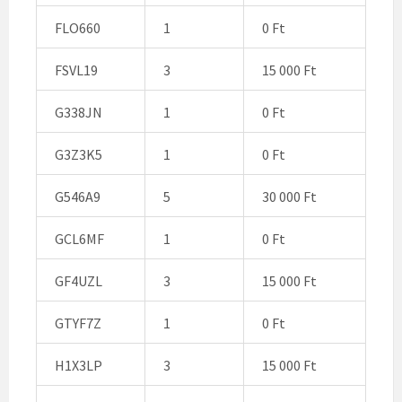
FLO660
1
0 Ft
FSVL19
3
15 000 Ft
G338JN
1
0 Ft
G3Z3K5
1
0 Ft
G546A9
5
30 000 Ft
GCL6MF
1
0 Ft
GF4UZL
3
15 000 Ft
GTYF7Z
1
0 Ft
H1X3LP
3
15 000 Ft