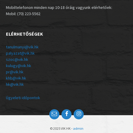
Mobiltelefonon minden nap 10-18 óráig vagyunk elérhetőek:
Mobil: (70) 223-5562
ELÉRHETŐSÉGEK
tanulmanyi@vik.hk
palyazat@vik.hk
szoc@vik.hk
kulugy@vik.hk
pr@vik.hk
khb@vik.hk
hk@vik.hk
Ügyeleti időpontok
© 2025 VIK HK -
admin