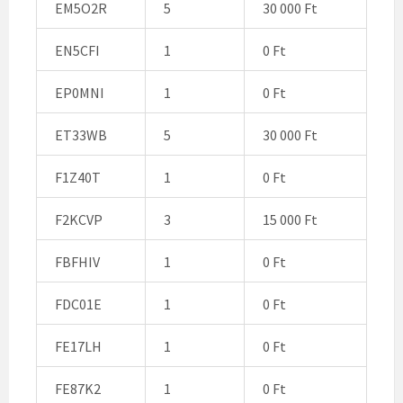
EM5O2R
5
30 000 Ft
EN5CFI
1
0 Ft
EP0MNI
1
0 Ft
ET33WB
5
30 000 Ft
F1Z40T
1
0 Ft
F2KCVP
3
15 000 Ft
FBFHIV
1
0 Ft
FDC01E
1
0 Ft
FE17LH
1
0 Ft
FE87K2
1
0 Ft