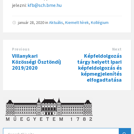
jelezni:
kfb@sch.bme.hu
január 28, 2020
in
Aktuális
,
Kiemelt hírek
,
Kollégium
Previous
Next
Villanykari
Képfeldolgozás
Közösségi Ösztöndíj
tárgy helyett Ipari
2019/2020
képfeldolgozás és
képmegjelenítés
elfogadtatása