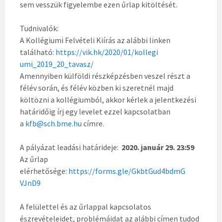
sem vesszük figyelembe ezen űrlap kitöltését.
Tudnivalók:
A Kollégiumi Felvételi Kiírás az alábbi linken
található:
https://vik.hk/2020/01/kollegi
umi_2019_20_tavasz/
Amennyiben külföldi részképzésben veszel részt a
félév során, és félév közben ki szeretnél majd
költözni a kollégiumból, akkor kérlek a jelentkezési
határidőig írj egy levelet ezzel kapcsolatban
a
kfb@sch.bme.hu
címre.
A pályázat leadási határideje:
2020. január 29. 23:59
Az űrlap
elérhetősége:
https://forms.gle/GkbtGud4bdmG
VJnD9
A felülettel és az űrlappal kapcsolatos
észrevételeidet, problémáidat az alábbi címen tudod