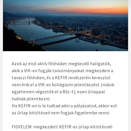
Azok az első aktív félévüket megkezdő hallgatók,
akik a VIK-en fogják tanulmányaikat megkezdeni a
tavaszi félévben, és a KEFIR rendszerén keresztül
nem érik el a VIK-es kollégiumi jelentkezést (másik
egyetemen végezték el a BSc-t), ezen űrlappal
tudnak jelentkezni.
Ha KEFIR-en is le tudtad adni a pályázatod, akkor ezt
az űrlap kitöltésed nem fogjuk figyelembe venni.
FIGYELEM: megkezdett KEFIR-es űrlap kitöltésnél