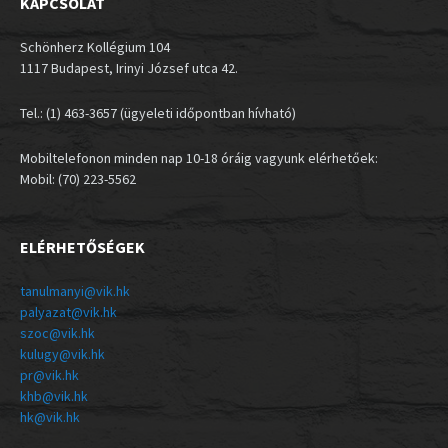
KAPCSOLAT
Schönherz Kollégium 104
1117 Budapest, Irinyi József utca 42.
Tel.: (1) 463-3657 (ügyeleti időpontban hívható)
Mobiltelefonon minden nap 10-18 óráig vagyunk elérhetőek:
Mobil: (70) 223-5562
ELÉRHETŐSÉGEK
tanulmanyi@vik.hk
palyazat@vik.hk
szoc@vik.hk
kulugy@vik.hk
pr@vik.hk
khb@vik.hk
hk@vik.hk