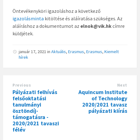
Öntevékenyköri igazoláshoz a következő
igazolásminta
kitöltése és aláíratása szükséges. Az
aláíráshoz a dokumentumot az
elnok@vik.hk
címre
küldjétek.
január 17, 2021
in
Aktuális
,
Erasmus
,
Erasmus
,
Kiemelt
hírek
Previous
Next
Pályázati felhívás
Aquincum Institute
felsőoktatási
of Technology
tanulmányi
2020/2021 tavasz
ösztöndíj-
pályázati kiírás
támogatásra -
2020/2021 tavaszi
félév