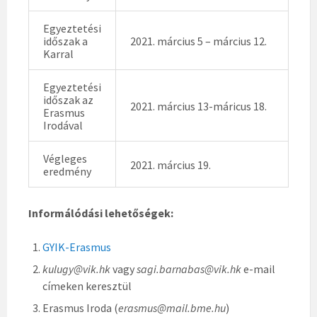
Egyeztetési
időszak a
2021. március 5 – március 12.
Karral
Egyeztetési
időszak az
2021. március 13-máricus 18.
Erasmus
Irodával
Végleges
2021. március 19.
eredmény
Informálódási lehetőségek:
GYIK-Erasmus
kulugy@vik.hk
vagy
sagi.barnabas@vik.hk
e-mail
címeken keresztül
Erasmus Iroda (
erasmus@mail.bme.hu
)