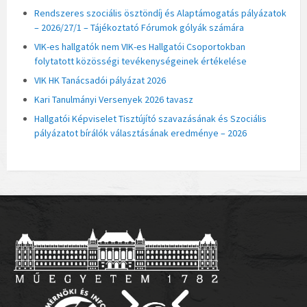
Rendszeres szociális ösztöndíj és Alaptámogatás pályázatok
– 2026/27/1 – Tájékoztató Fórumok gólyák számára
VIK-es hallgatók nem VIK-es Hallgatói Csoportokban
folytatott közösségi tevékenységeinek értékelése
VIK HK Tanácsadói pályázat 2026
Kari Tanulmányi Versenyek 2026 tavasz
Hallgatói Képviselet Tisztújító szavazásának és Szociális
pályázatot bírálók választásának eredménye – 2026