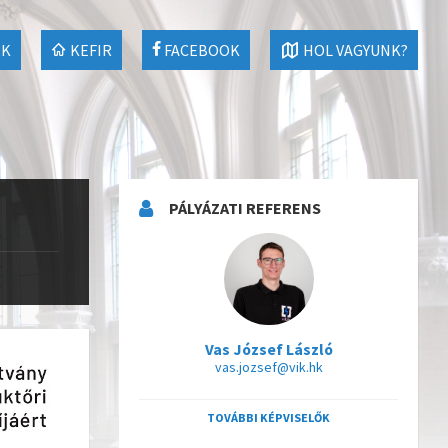
EK
KEFIR
FACEBOOK
HOL VAGYUNK?
PÁLYÁZATI REFERENS
Vas József László
vas.jozsef@vik.hk
TOVÁBBI KÉPVISELŐK