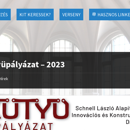
ZÉS
KIT KERESSEK?
VERSENY
HASZNOS LINK
üpályázat – 2023
Hírek