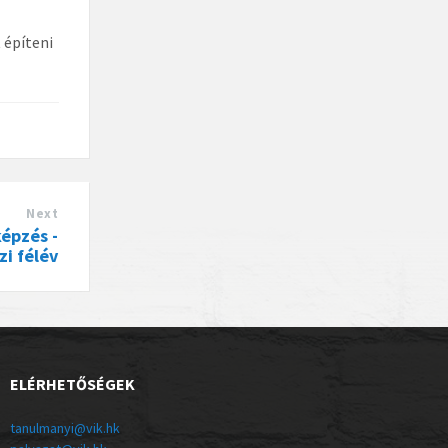
 építeni
Next
épzés -
i félév
ELÉRHETŐSÉGEK
tanulmanyi@vik.hk