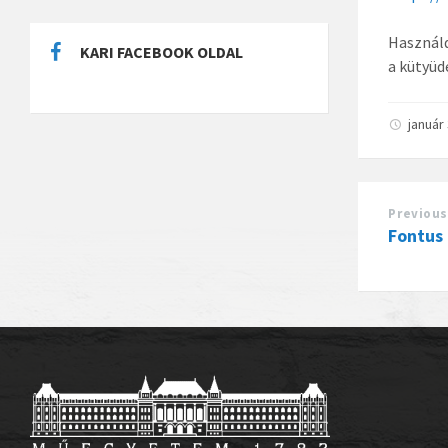
Használd
KARI FACEBOOK OLDAL
a kütyüd
január
Previous
Fontus