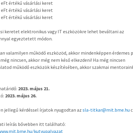
00 eFt értékű vásárlási keret
50 eFt értékű vásárlási keret
00 eFt értékű vásárlási keret
ási keretet elektronikus vagy IT eszközökre lehet beváltani az
nnyal egyeztetett módon.
van valamilyen működő eszközöd, akkor mindenképpen érdemes p
 még nincsen, akkor még nem késő elkezdeni! Ha még nincsen
alatod működő eszközök készítésében, akkor szakmai mentorain
határidő:
2023. május 21.
tó:
2023. május 26.
n jellegű kérdéssel írjatok nyugodtan az
sla-titkar@mit.bme.hu
c
ati leírás bővebben itt található:
/www.mit.bme.hu/
kutyupalyazat