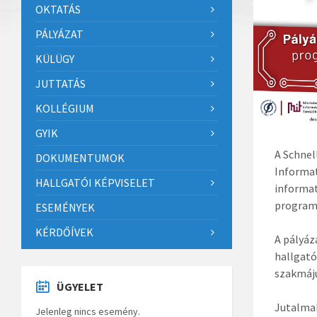
OKTATÁS
PÁLYÁZAT
KÜLÜGY
JUTTATÁS
KOLLÉGIUM
GYIK
A Schnel
DOKUMENTUMOK
Informat
HALLGATÓI KÉPVISELET
informat
programo
ESEMÉNYEK
KÉRDŐÍVEK
A pályáz
hallgató
szakmáju
ÜGYELET
Jutalma
Jelenleg nincs esemény.