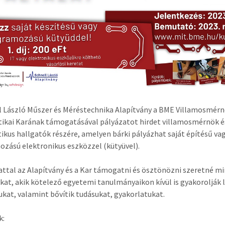
l László Műszer és Méréstechnika Alapítvány a BME Villamosmérn
ikai Karának támogatásával pályázatot hirdet villamosmérnök é
ikus hallgatók részére, amelyen bárki pályázhat saját építésű va
zású elektronikus eszközzel (kütyüvel).
attal az Alapítvány és a Kar támogatni és ösztönözni szeretné m
kat, akik kötelező egyetemi tanulmányaikon kívül is gyakorolják
kat, valamint bővítik tudásukat, gyakorlatukat.
k: