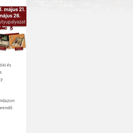
öki és
s
gy
indazon
 leendő