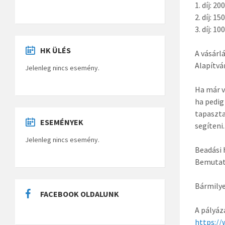
1. díj: 2
2. díj: 1
3. díj: 1
HK ÜLÉS
A vásárl
Alapítvá
Jelenleg nincs esemény.
Ha már 
ha pedig
tapaszt
ESEMÉNYEK
segíteni.
Jelenleg nincs esemény.
Beadási 
Bemuta
Bármilye
FACEBOOK OLDALUNK
A pályáz
https:/