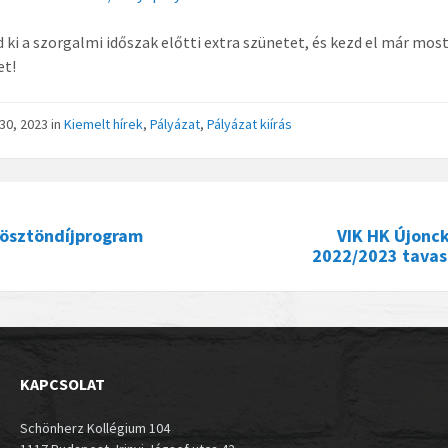
 ki a szorgalmi időszak előtti extra szünetet, és kezd el már most
et!
 30, 2023
in
Kiemelt hírek
,
Pályázat
,
Pályázat kiírás
 ösztöndíjprogram
VIK HK Újonck
2022/2023 tavasz
KAPCSOLAT
Schönherz Kollégium 104