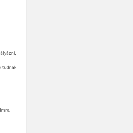
ályázni,
k tudnak
ímre.