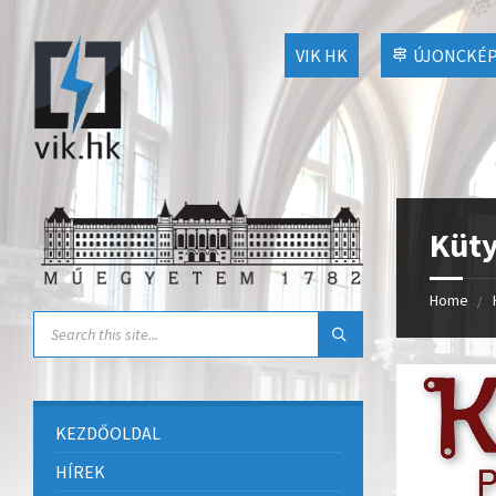
VIK HK
ÚJONCKÉP
Küty
Home
KEZDŐOLDAL
HÍREK