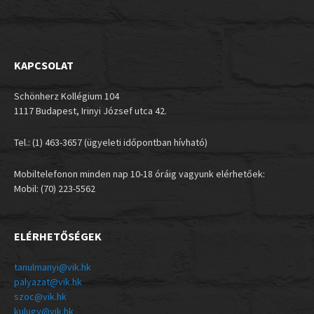
KAPCSOLAT
Schönherz Kollégium 104
1117 Budapest, Irinyi József utca 42.
Tel.: (1) 463-3657 (ügyeleti időpontban hívható)
Mobiltelefonon minden nap 10-18 óráig vagyunk elérhetőek:
Mobil: (70) 223-5562
ELÉRHETŐSÉGEK
tanulmanyi@vik.hk
palyazat@vik.hk
szoc@vik.hk
kulugy@vik.hk