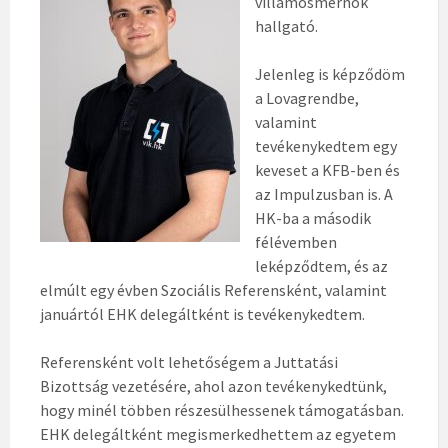
villamosmérnök
hallgató.
Jelenleg is képződöm
a Lovagrendbe,
valamint
tevékenykedtem egy
keveset a KFB-ben és
az Impulzusban is. A
HK-ba a második
félévemben
leképződtem, és az
elmúlt egy évben Szociális Referensként, valamint
januártól EHK delegáltként is tevékenykedtem.
Referensként volt lehetőségem a Juttatási
Bizottság vezetésére, ahol azon tevékenykedtünk,
hogy minél többen részesülhessenek támogatásban.
EHK delegáltként megismerkedhettem az egyetem