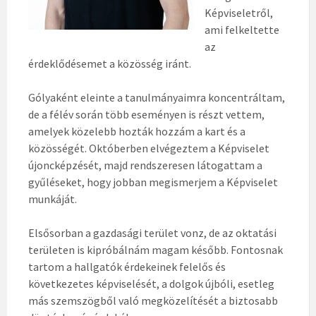
Képviseletről,
ami felkeltette
az
érdeklődésemet a közösség iránt.
Gólyaként eleinte a tanulmányaimra koncentráltam,
de a félév során több eseményen is részt vettem,
amelyek közelebb hozták hozzám a kart és a
közösségét. Októberben elvégeztem a Képviselet
újoncképzését, majd rendszeresen látogattam a
gyűléseket, hogy jobban megismerjem a Képviselet
munkáját.
Elsősorban a gazdasági terület vonz, de az oktatási
területen is kipróbálnám magam később. Fontosnak
tartom a hallgatók érdekeinek felelős és
következetes képviselését, a dolgok újbóli, esetleg
más szemszögből való megközelítését a biztosabb