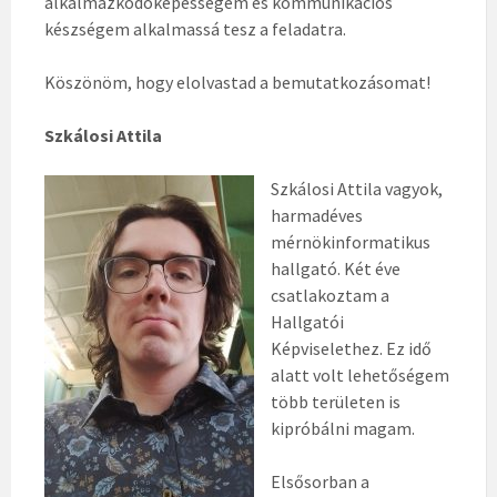
alkalmazkodóképességem és kommunikációs
készségem alkalmassá tesz a feladatra.
Köszönöm, hogy elolvastad a bemutatkozásomat!
Szkálosi Attila
Szkálosi Attila vagyok,
harmadéves
mérnökinformatikus
hallgató. Két éve
csatlakoztam a
Hallgatói
Képviselethez. Ez idő
alatt volt lehetőségem
több területen is
kipróbálni magam.
Elsősorban a