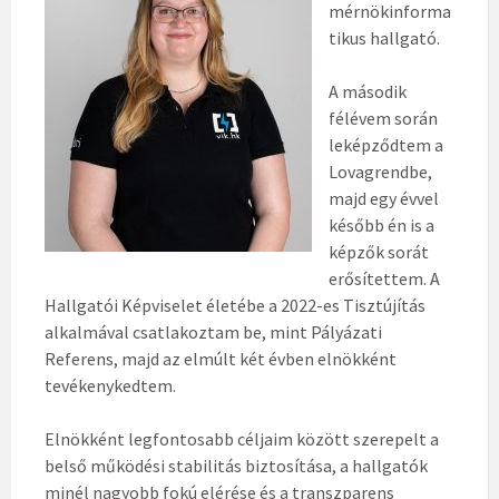
mérnökinforma
tikus hallgató.
A második
félévem során
leképződtem a
Lovagrendbe,
majd egy évvel
később én is a
képzők sorát
erősítettem. A
Hallgatói Képviselet életébe a 2022-es Tisztújítás
alkalmával csatlakoztam be, mint Pályázati
Referens, majd az elmúlt két évben elnökként
tevékenykedtem.
Elnökként legfontosabb céljaim között szerepelt a
belső működési stabilitás biztosítása, a hallgatók
minél nagyobb fokú elérése és a transzparens