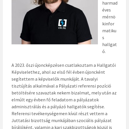
harmad
éves
mérnö
kinfor
matiku
s
hallgat
ó.
A 2023. őszi újoncképzésen csatlakoztam a Hallgatói
Képviselethez, ahol az első fél évben újoncként
segítettem a képviselők munkáját. A tavalyi
tisztújítás alkalmával a Pályázati referensi pozíció
betöltésére szavaztak nekem bizalmat, mely után az
elmúlt egy évben fő feladatom a pályázatok
adminisztrálás és a pályázó hallgatók segítése.
Referensi tevékenységemen kívül részt vettem a
Juttatási bizottság munkájában szociális pályázat
bírálóként, valamin a kari szakbizottságok közül is