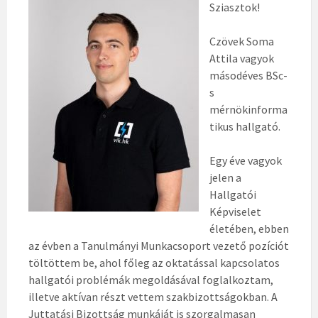
Sziasztok!
Czövek Soma
Attila vagyok
másodéves BSc-
s
mérnökinforma
tikus hallgató.
Egy éve vagyok
jelen a
Hallgatói
Képviselet
életében, ebben
az évben a Tanulmányi Munkacsoport vezető pozíciót
töltöttem be, ahol főleg az oktatással kapcsolatos
hallgatói problémák megoldásával foglalkoztam,
illetve aktívan részt vettem szakbizottságokban. A
Juttatási Bizottság munkáját is szorgalmasan