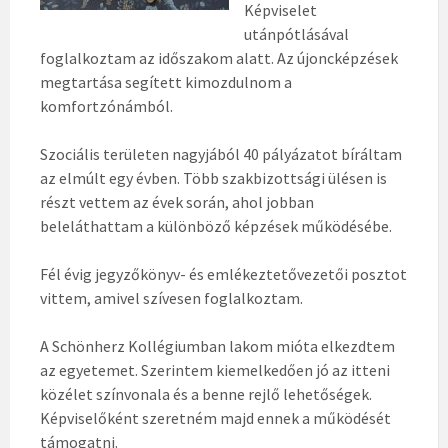
Képviselet
utánpótlásával
foglalkoztam az időszakom alatt. Az újoncképzések
megtartása segített kimozdulnom a
komfortzónámból.
Szociális területen nagyjából 40 pályázatot bíráltam
az elmúlt egy évben. Több szakbizottsági ülésen is
részt vettem az évek során, ahol jobban
beleláthattam a különböző képzések működésébe.
Fél évig jegyzőkönyv- és emlékeztetővezetői posztot
vittem, amivel szívesen foglalkoztam.
A Schönherz Kollégiumban lakom mióta elkezdtem
az egyetemet. Szerintem kiemelkedően jó az itteni
közélet színvonala és a benne rejlő lehetőségek.
Képviselőként szeretném majd ennek a működését
támogatni.