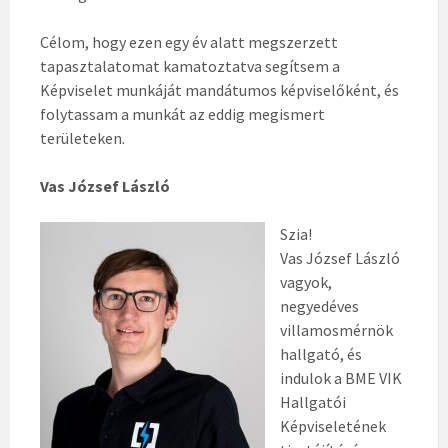
Célom, hogy ezen egy év alatt megszerzett
tapasztalatomat kamatoztatva segítsem a
Képviselet munkáját mandátumos képviselőként, és
folytassam a munkát az eddig megismert
területeken.
Vas József László
Szia!
Vas József László
vagyok,
negyedéves
villamosmérnök
hallgató, és
indulok a BME VIK
Hallgatói
Képviseletének