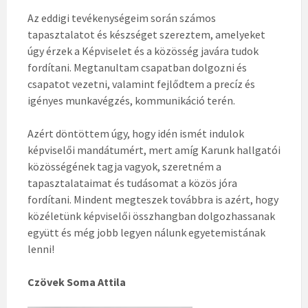
Az eddigi tevékenységeim során számos
tapasztalatot és készséget szereztem, amelyeket
úgy érzek a Képviselet és a közösség javára tudok
fordítani. Megtanultam csapatban dolgozni és
csapatot vezetni, valamint fejlődtem a precíz és
igényes munkavégzés, kommunikáció terén.
Azért döntöttem úgy, hogy idén ismét indulok
képviselői mandátumért, mert amíg Karunk hallgatói
közösségének tagja vagyok, szeretném a
tapasztalataimat és tudásomat a közös jóra
fordítani. Mindent megteszek továbbra is azért, hogy
közéletünk képviselői összhangban dolgozhassanak
együtt és még jobb legyen nálunk egyetemistának
lenni!
Czövek Soma Attila