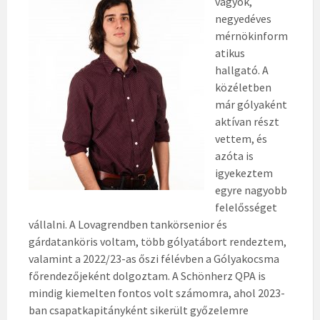
vagyok,
negyedéves
mérnökinform
atikus
hallgató. A
közéletben
már gólyaként
aktívan részt
vettem, és
azóta is
igyekeztem
egyre nagyobb
felelősséget
vállalni. A Lovagrendben tankörsenior és
gárdatanköris voltam, több gólyatábort rendeztem,
valamint a 2022/23-as őszi félévben a Gólyakocsma
főrendezőjeként dolgoztam. A Schönherz QPA is
mindig kiemelten fontos volt számomra, ahol 2023-
ban csapatkapitányként sikerült győzelemre