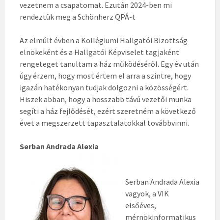
vezetnem a csapatomat. Ezután 2024-ben mi
rendeztük meg a Schönherz QPÁ-t
Az elmúlt évben a Kollégiumi Hallgatói Bizottság
elnökeként és a Hallgatói Képviselet tagjaként
rengeteget tanultam a ház működéséről. Egy év után
úgy érzem, hogy most értem el arra a szintre, hogy
igazán hatékonyan tudjak dolgozni a közösségért.
Hiszek abban, hogy a hosszabb távú vezetői munka
segíti a ház fejlődését, ezért szeretném a következő
évet a megszerzett tapasztalatokkal továbbvinni.
Serban Andrada Alexia
Serban Andrada Alexia
vagyok, a VIK
elsőéves,
mérnökinformatikus