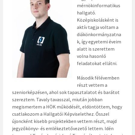
mérnökinformatikus
hallgató.
Középiskolásként is
aktív tagja voltam a
diákönkormányzatna
k, így egyetemi éveim
alatt is szerettem
volna hasonló
feladatokat ellátni.
Második félévemben
részt vettem a
szeniorképzésen, ahol sok tapasztalatot és barátot
szereztem. Tavaly tavasszal, miután jobban
megismertem a HÖK működését, eldöntöttem, hogy
csatlakozom a Hallgatói Képviselethez. Ősszel
újoncként kisebb projektekben vettem részt, majd
jegyzőkönyv- és emlékeztetővezető lettem. Idén