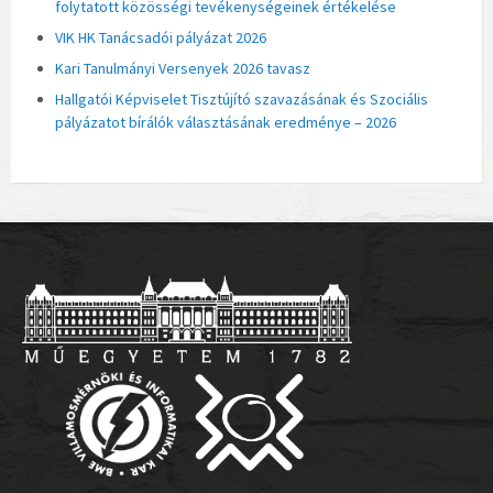
folytatott közösségi tevékenységeinek értékelése
VIK HK Tanácsadói pályázat 2026
Kari Tanulmányi Versenyek 2026 tavasz
Hallgatói Képviselet Tisztújító szavazásának és Szociális
pályázatot bírálók választásának eredménye – 2026