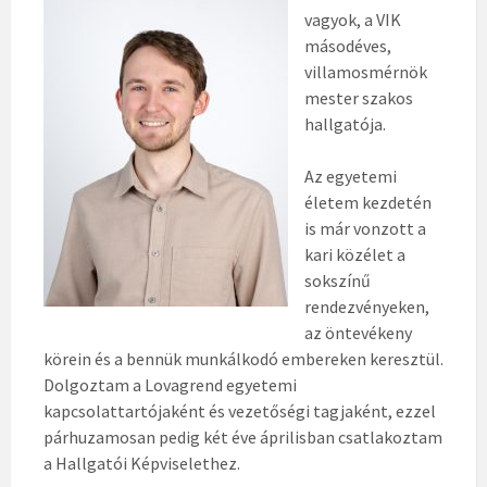
vagyok, a VIK
másodéves,
villamosmérnök
mester szakos
hallgatója.
Az egyetemi
életem kezdetén
is már vonzott a
kari közélet a
sokszínű
rendezvényeken,
az öntevékeny
körein és a bennük munkálkodó embereken keresztül.
Dolgoztam a Lovagrend egyetemi
kapcsolattartójaként és vezetőségi tagjaként, ezzel
párhuzamosan pedig két éve áprilisban csatlakoztam
a Hallgatói Képviselethez.