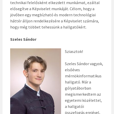
technikai felelősként elkezdett munkámat, ezáltal
elősegítve a Képviselet munkáját. Célom, hogy a
jövőben egy megbízható és modern technológiai
háttér álljon rendelkezésére a Képviselet számára,
hogy még többet tehessünk a hallgatókért.
Szeles Sándor
Sziasztok!
Szeles Sándor vagyok,
elsőéves
mérnökinformatikus
hallgató. Már a
gólyatáborban
megismerkedtem az
egyetemi közélettel,
a hallgatói
összefogás erejével,