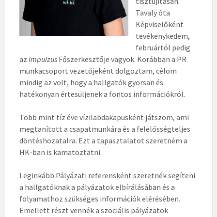
tisztújításán.
Tavaly óta
Képviselőként
tevékenykedem,
februártól pedig
az
Impulzus
Főszerkesztője vagyok. Korábban a PR
munkacsoport vezetőjeként dolgoztam, célom
mindig az volt, hogy a hallgatók gyorsan és
hatékonyan értesüljenek a fontos információkról.
Több mint tíz éve vízilabdakapusként játszom, ami
megtanított a csapatmunkára és a felelősségteljes
döntéshozatalra. Ezt a tapasztalatot szeretném a
HK-ban is kamatoztatni.
Leginkább Pályázati referensként szeretnék segíteni
a hallgatóknak a pályázatok elbírálásában és a
folyamathoz szükséges információk elérésében.
Emellett részt vennék a szociális pályázatok