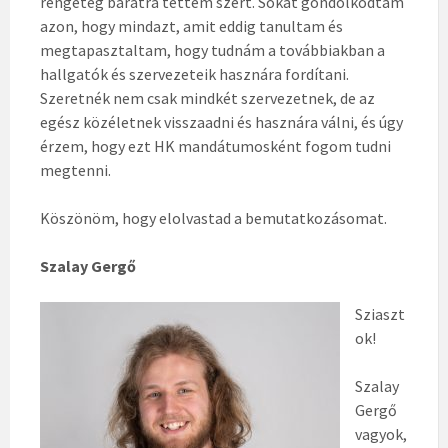
rengeteg barátra tettem szert. Sokat gondolkodtam
azon, hogy mindazt, amit eddig tanultam és
megtapasztaltam, hogy tudnám a továbbiakban a
hallgatók és szervezeteik hasznára fordítani.
Szeretnék nem csak mindkét szervezetnek, de az
egész közéletnek visszaadni és hasznára válni, és úgy
érzem, hogy ezt HK mandátumosként fogom tudni
megtenni.
Köszönöm, hogy elolvastad a bemutatkozásomat.
Szalay Gergő
Sziaszt
ok!
Szalay
Gergő
vagyok,