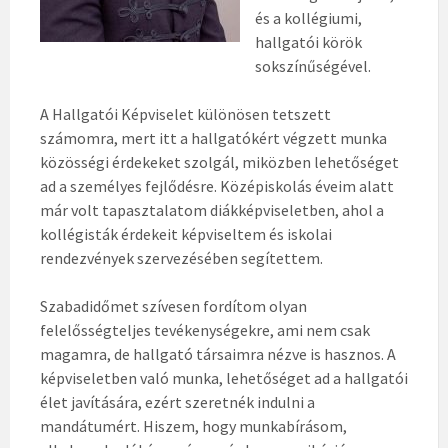
és a kollégiumi,
hallgatói körök
sokszínűségével.
A Hallgatói Képviselet különösen tetszett
számomra, mert itt a hallgatókért végzett munka
közösségi érdekeket szolgál, miközben lehetőséget
ad a személyes fejlődésre. Középiskolás éveim alatt
már volt tapasztalatom diákképviseletben, ahol a
kollégisták érdekeit képviseltem és iskolai
rendezvények szervezésében segítettem.
Szabadidőmet szívesen fordítom olyan
felelősségteljes tevékenységekre, ami nem csak
magamra, de hallgató társaimra nézve is hasznos. A
képviseletben való munka, lehetőséget ad a hallgatói
élet javítására, ezért szeretnék indulni a
mandátumért. Hiszem, hogy munkabírásom,