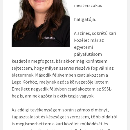
mesterszakos
hallgatója.
A színes, sokrétű kari
közélet már az
egyetemi
pályafutásom
kezdetén megfogott, bár akkor még korántsem
sejtettem, hogy milyen szerves részévé fog válni az
életemnek. Második félévemben csatlakoztam a
Lego Körhöz, melynek azóta körvezetője lettem.
Emellett negyedik félévben csatlakoztam az SSSL-
hez is, aminek azóta is aktív tagja vagyok.
Az eddigi tevékenységem során számos élményt,
tapasztalatot és készséget szereztem, több oldalról
is megismerhettem a kari közélet működését és