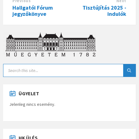
Previous
Next
Hallgatói Fórum
Tisztújítás 2025 -
jegyzőkönyve
indulók
ÜGYELET
Jelenleg nincs esemény.
HK ÜLÉS