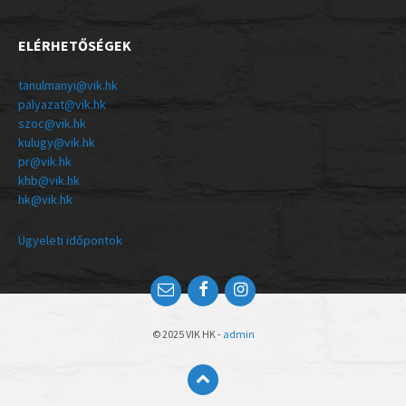
ELÉRHETŐSÉGEK
tanulmanyi@vik.hk
palyazat@vik.hk
szoc@vik.hk
kulugy@vik.hk
pr@vik.hk
khb@vik.hk
hk@vik.hk
Ügyeleti időpontok
© 2025 VIK HK -
admin