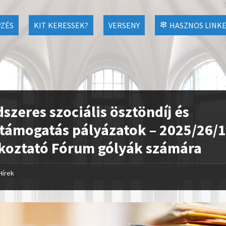
ZÉS
KIT KERESSEK?
VERSENY
HASZNOS LINK
szeres szociális ösztöndíj és
támogatás pályázatok – 2025/26/1
koztató Fórum gólyák számára
Hírek