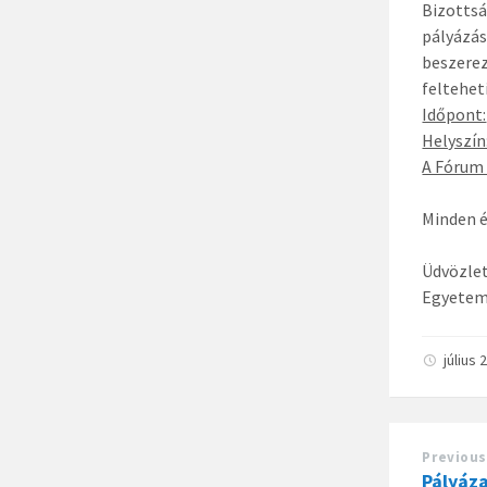
Bizottsá
pályázás
beszerez
feltehet
Időpont:
Helyszín
A Fórum 
Minden é
Üdvözlet
Egyetemi
július
Previous
Pályáza