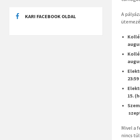
A pályáz
KARI FACEBOOK OLDAL
ütemezé
Kollé
augus
Kollé
augus
Elekt
23:59
Elekt
15. (
Szemé
szep
Mivel a 
nincs tú