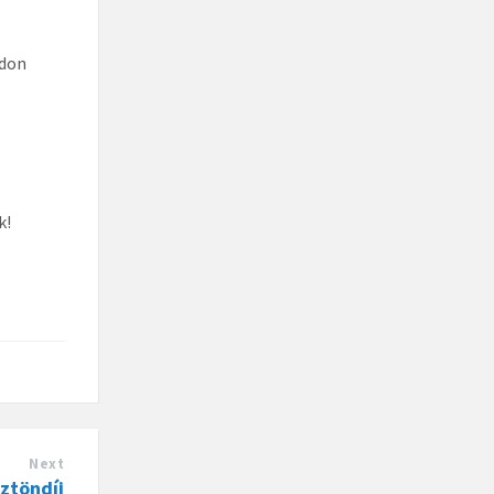
adon
k!
Next
sztöndíj