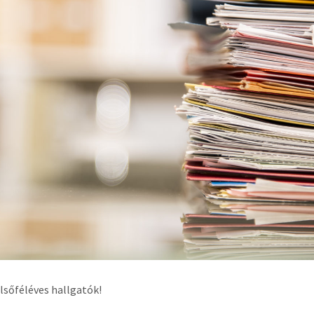
lsőféléves hallgatók!