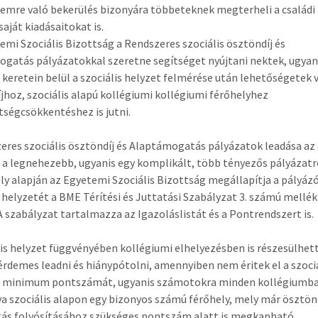
emre való bekerülés bizonyára többeteknek megterheli a családi 
 saját kiadásaitokat is.
emi Szociális Bizottság a Rendszeres szociális ösztöndíj és
gatás pályázatokkal szeretne segítséget nyújtani nektek, ugyan
 keretein belül a szociális helyzet felmérése után lehetőségetek 
jhoz, szociális alapú kollégiumi kollégiumi férőhelyhez
tségcsökkentéshez is jutni.
eres szociális ösztöndíj és Alaptámogatás pályázatok leadása az
 a legnehezebb, ugyanis egy komplikált, több tényezős pályázatr
ly alapján az Egyetemi Szociális Bizottság megállapítja a pályáz
s helyzetét a BME Térítési és Juttatási Szabályzat 3. számú mellé
 A szabályzat tartalmazza az Igazoláslistát és a Pontrendszert is.
lis helyzet függvényében kollégiumi elhelyezésben is részesülhet
 érdemes leadni és hiánypótolni, amennyiben nem éritek el a szoci
t minimum pontszámát, ugyanis számotokra minden kollégiumb
va szociális alapon egy bizonyos számú férőhely, mely már ösztön
ás folyósításához szükséges pontszám alatt is megkapható.