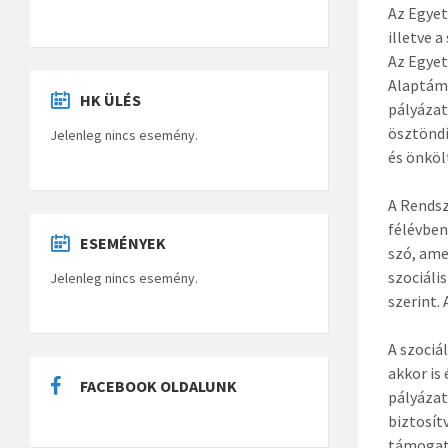
Az Egyet
illetve a
Az Egyet
Alaptámo
HK ÜLÉS
pályázat
ösztöndí
Jelenleg nincs esemény.
és önköl
A Rendsz
félévben
ESEMÉNYEK
szó, ame
szociáli
Jelenleg nincs esemény.
szerint.
A szociá
akkor is
FACEBOOK OLDALUNK
pályáza
biztosít
támogat