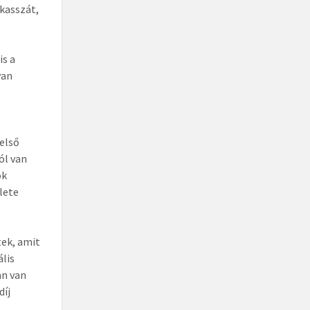
kasszát,
is a
van
 első
ól van
ók
klete
tek, amit
ális
an van
díj