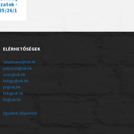
zatok -
25/26/1
ELÉRHETŐSÉGEK
tanulmanyi@vik.hk
palyazat@vik.hk
szoc@vik.hk
kulugy@vik.hk
pr@vik.hk
khb@vik.hk
hk@vik.hk
Ügyeleti időpontok