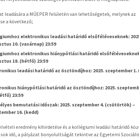
at leadására a MŰEPER felületén van lehetőségetek, melynek az
se a következő;
giumhoz elektronikus leadási határidő elsőféléveseknek: 202
ztus 10. (vasárnap) 23:59
giumhoz elektronikus hiánypótlási határidő elsőféléveseknek
ztus 18. (hétfő) 23:59
ronikus leadási határidő az ösztöndíjhoz: 2025. szeptember 1. 
ronikus hiánypótlási határidő az ösztöndíjhoz: 2025. szeptem
hétfő) 23:59
lyes bemutatási időszak: 2025. szeptember 4. (csütörtök) –
tember 16. (kedd)
felvételi eredmény kihirdetése és a kollégiumi leadási határidő kö
l sok idő, a pályázat bonyolultságát tekintve az Egyetemi Szociáli