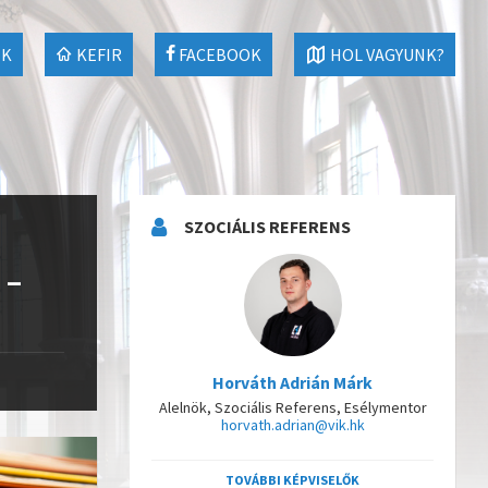
EK
KEFIR
FACEBOOK
HOL VAGYUNK?
SZOCIÁLIS REFERENS
 –
Horváth Adrián Márk
Alelnök, Szociális Referens, Esélymentor
horvath.adrian@vik.hk
TOVÁBBI KÉPVISELŐK