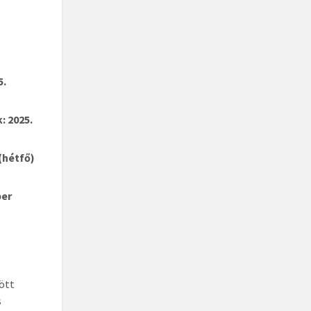
5.
: 2025.
(hétfő)
ber
zött
s