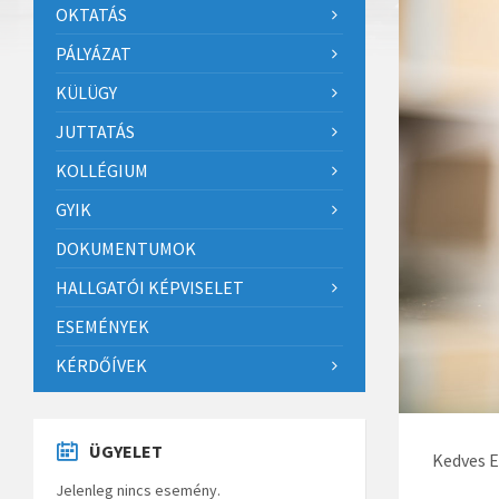
OKTATÁS
PÁLYÁZAT
KÜLÜGY
JUTTATÁS
KOLLÉGIUM
GYIK
DOKUMENTUMOK
HALLGATÓI KÉPVISELET
ESEMÉNYEK
KÉRDŐÍVEK
ÜGYELET
Kedves E
Jelenleg nincs esemény.