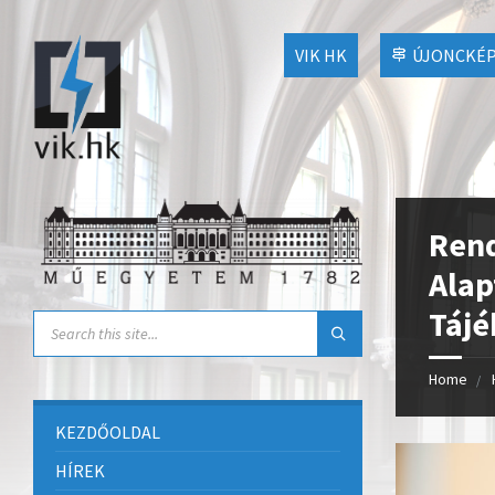
VIK HK
ÚJONCKÉP
Rend
Alap
Tájé
Home
KEZDŐOLDAL
HÍREK