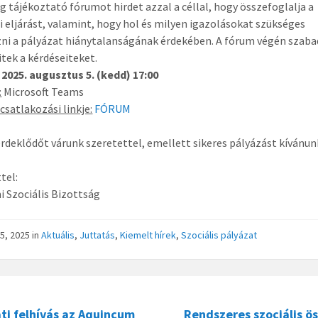
g tájékoztató fórumot hirdet azzal a céllal, hogy összefoglalja a
i eljárást, valamint, hogy hol és milyen igazolásokat szükséges
ni a pályázat hiánytalanságának érdekében. A fórum végén szab
itek a kérdéseiteket.
2025. augusztus 5. (kedd) 17:00
:
Microsoft Teams
csatlakozási linkje:
FÓRUM
rdeklődőt várunk szeretettel, emellett sikeres pályázást kívánun
tel:
 Szociális Bizottság
 25, 2025
in
Aktuális
,
Juttatás
,
Kiemelt hírek
,
Szociális pályázat
ti felhívás az Aquincum
Rendszeres szociális ö