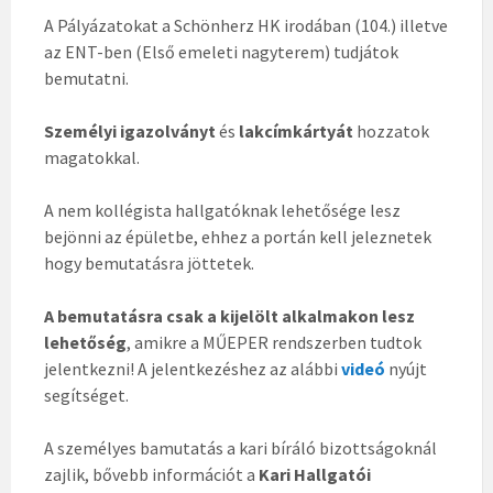
A Pályázatokat a Schönherz HK irodában (104.) illetve
az ENT-ben (Első emeleti nagyterem) tudjátok
bemutatni.
Személyi igazolványt
és
lakcímkártyát
hozzatok
magatokkal.
A nem kollégista hallgatóknak lehetősége lesz
bejönni az épületbe, ehhez a portán kell jeleznetek
hogy bemutatásra jöttetek.
A bemutatásra csak a kijelölt alkalmakon lesz
lehetőség
, amikre a MŰEPER rendszerben tudtok
jelentkezni! A jelentkezéshez az alábbi
videó
nyújt
segítséget.
A személyes bamutatás a kari bíráló bizottságoknál
zajlik, bővebb információt a
Kari Hallgatói