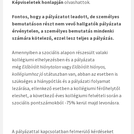
Képviseletek honlapján
olvashattok.
Fontos, hogy a pályázatot leadott, de személyes
bemutatáson részt nem vevő hallgatók pályázata
érvénytelen, a személyes bemutatás mindenki
számára kötelező, ezzel lesz teljes a pályázás.
Amennyiben a szociális alapon részesült valaki
kollégiumi elhelyezésben és a pályázata
még
Előbírált hiánytalan
vagy
Előbírált hiányos,
kollégiumhoz jó
státuszban van, abban az esetben is
szükséges a hiánypótlás és a pályázati folyamat
lezárása, ellenkező esetben a kollégiumi férőhelytől
eleshet, a következő éves kollégiumi felvételi során a
szociális pontszámokból -75% kerül majd levonásra.
A pályázattal kapcsolatban felmerülő kérdéseket