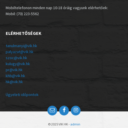
Mobiltelefonon minden nap 10-18 óráig vagyunk elérhetőek:
Mobil: (70) 223-5562
ELÉRHETŐSÉGEK
tanulmanyi@vik.hk
palyazat@vik.hk
szoc@vik.hk
kulugy@vik.hk
pr@vik.hk
khb@vik.hk
hk@vik.hk
Ügyeleti időpontok
© 2025 VIK HK -
admin