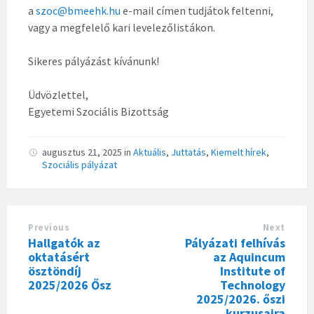
a
szoc@bmeehk.hu
e-mail címen tudjátok feltenni,
vagy a megfelelő kari levelezőlistákon.
Sikeres pályázást kívánunk!
Üdvözlettel,
Egyetemi Szociális Bizottság
augusztus 21, 2025
in
Aktuális
,
Juttatás
,
Kiemelt hírek
,
Szociális pályázat
Previous
Next
Hallgatók az
Pályázati felhívás
oktatásért
az Aquincum
ösztöndíj
Institute of
2025/2026 Ősz
Technology
2025/2026. őszi
kurzusaira